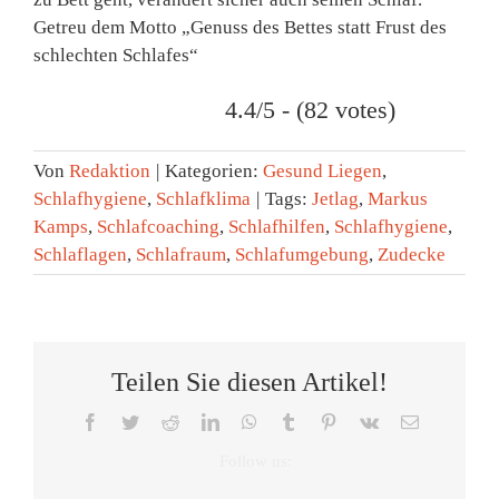
Getreu dem Motto „
Genuss des Bettes statt Frust des
schlechten Schlafes
“
4.4/5 - (82 votes)
Von
Redaktion
|
Kategorien:
Gesund Liegen
,
Schlafhygiene
,
Schlafklima
|
Tags:
Jetlag
,
Markus
Kamps
,
Schlafcoaching
,
Schlafhilfen
,
Schlafhygiene
,
Schlaflagen
,
Schlafraum
,
Schlafumgebung
,
Zudecke
Teilen Sie diesen Artikel!
Facebook
Twitter
Reddit
LinkedIn
WhatsApp
Tumblr
Pinterest
Vk
E-
Mail
Tag
Schlafqualität
SAT.1