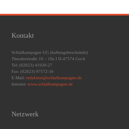
Kontakt
Schlafkampagne UG
(haftungsbeschränkt)
Theodorstraße 10 – 10a I D-47574 Goch
Tel: (02823) 41920-27
Fax: (02823) 97572-16
E-Mail:
redaktion@schlafkampagne.de
Internet:
www.schlafkampagne.de
Netzwerk