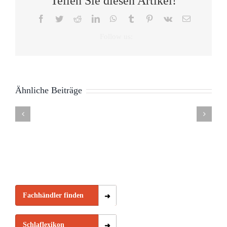
Teilen Sie diesen Artikel!
Facebook
Twitter
Reddit
LinkedIn
WhatsApp
Tumblr
Pinterest
Vk
E-
Mail
Auswirkungen
Ähnliche Beiträge
von
Tag
Gesundheitsmesse
10
Schlafcoa
Bettpartnern
des
Hannover
Tipps
Fehmarn
auf
Schlafes
“besser
zur
–
den
21.06.
schlafen”
Zeitumstellung
Scandline
Schlaf
Fachhändler finden
Schlaflexikon