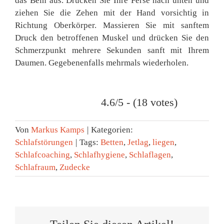
das Bein aus. Drücken Sie Ihre Ferse nach unten und
ziehen Sie die Zehen mit der Hand vorsichtig in
Richtung Oberkörper. Massieren Sie mit sanftem
Druck den betroffenen Muskel und drücken Sie den
Schmerzpunkt mehrere Sekunden sanft mit Ihrem
Daumen. Gegebenenfalls mehrmals wiederholen.
4.6/5 - (18 votes)
Von
Markus Kamps
|
Kategorien:
Schlafstörungen
|
Tags:
Betten
,
Jetlag
,
liegen
,
Schlafcoaching
,
Schlafhygiene
,
Schlaflagen
,
Schlafraum
,
Zudecke