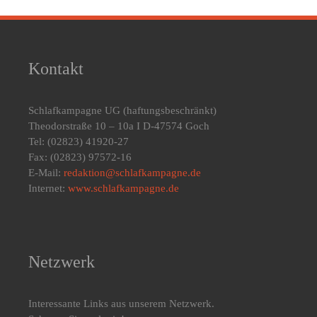
Kontakt
Schlafkampagne UG
(haftungsbeschränkt)
Theodorstraße 10 – 10a I D-47574 Goch
Tel: (02823) 41920-27
Fax: (02823) 97572-16
E-Mail:
redaktion@schlafkampagne.de
Internet:
www.schlafkampagne.de
Netzwerk
Interessante Links aus unserem Netzwerk.