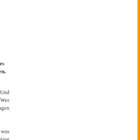
es
en,
. Und
 Wer
ungen
r was
tige