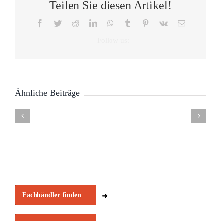
Teilen Sie diesen Artikel!
Facebook
Twitter
Reddit
LinkedIn
WhatsApp
Tumblr
Pinterest
Vk
E-
Mail
Auswirkungen
Ähnliche Beiträge
von
Tag
Gesundheitsmesse
10
Schlafcoa
Bettpartnern
des
Hannover
Tipps
Fehmarn
auf
Schlafes
“besser
zur
–
den
21.06.
schlafen”
Zeitumstellung
Scandline
Schlaf
Fachhändler finden