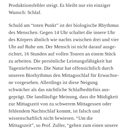
Produktionsfehler steigt. Es bleibt nur ein einziger
Wunsch: Schlaf.
Schuld am “toten Punkt” ist der biologische Rhythmus
des Men­schen. Gegen 14 Uhr schaltet die innere Uhr
des Körpers ähnlich wie nachts zwischen drei und vier
Uhr auf Ruhe um. Der Mensch ist nicht darauf ausge­
richtet, 16 Stunden auf vollen Touren an einem Stück
zu arbeiten. Die persönliche Leis­tungsfähigkeit hat
Tagestiefst­werte. Die Natur hat offensicht­lich durch
unseren Biorhythmus den Mittagsschlaf für Erwachse­
ne vorgesehen. Allerdings ist diese Neigung
schwächer als das nächtliche Schlafbedürfnis aus­
geprägt. Die landläufige Mei­nung, dass die Müdigkeit
zur Mittagszeit von zu schwerem Mittagessen oder
fehlendem Nachtschlaf kommt, ist falsch und
wissenschaftlich nicht be­wiesen. “Um die
Mittagszeit”, so Prof. Zuller, “gehen zum einen unsere