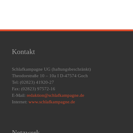
Kontakt
Schlafkampagne UG
(haftungsbeschränkt)
Theodorstraße 10 – 10a I D-47574 Goch
Tel: (02823) 41920-27
Fax: (02823) 97572-16
E-Mail:
redaktion@schlafkampagne.de
Internet:
www.schlafkampagne.de
Netzwerk