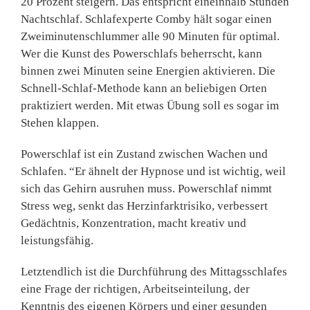
20 Prozent steigern. Das entspricht eineinhalb Stunden
Nachtschlaf. Schlafexperte Comby hält sogar einen
Zweiminutenschlummer alle 90 Minuten für optimal.
Wer die Kunst des Powerschlafs beherrscht, kann
binnen zwei Minuten seine Energien aktivie­ren. Die
Schnell-Schlaf-Metho­de kann an beliebigen Orten
praktiziert werden. Mit etwas Übung soll es sogar im
Stehen klappen.
Powerschlaf ist ein Zustand zwischen Wachen und
Schlafen. “Er ähnelt der Hypnose und ist wichtig, weil
sich das Gehirn ausruhen muss. Powerschlaf nimmt
Stress weg, senkt das Herzinfarktrisiko, verbessert
Gedächtnis, Konzentration, macht kreativ und
leistungsfä­hig.
Letztendlich ist die Durchfüh­rung des Mittagsschlafes
eine Frage der richtigen, Arbeitsein­teilung, der
Kenntnis des eige­nen Körpers und einer gesunden