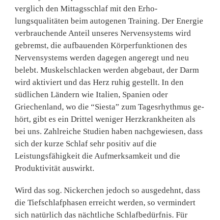
verglich den Mittagsschlaf mit den Erho­
lungsqualitäten beim autogenen Training. Der Energie
verbrau­chende Anteil unseres Nerven­systems wird
gebremst, die aufbauenden Körperfunktionen des
Nervensystems werden da­gegen angeregt und neu
belebt. Muskelschlacken werden abge­baut, der Darm
wird aktiviert und das Herz ruhig gestellt. In den
südlichen Ländern wie Italien, Spanien oder
Griechenland, wo die “Si­esta” zum Tagesrhythmus ge­
hört, gibt es ein Drittel weniger Herzkrankheiten als
bei uns. Zahlreiche Studien haben nach­gewiesen, dass
sich der kurze Schlaf sehr positiv auf die
Leistungsfähigkeit die Auf­merksamkeit und die
Produkti­vität auswirkt.
Wird das sog. Nickerchen je­doch so ausgedehnt, dass
die Tiefschlafphasen erreicht wer­den, so vermindert
sich natürlich das nächtliche Schlafbedürfnis. Für