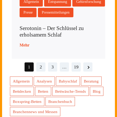
Allgemein
Entspannung
Gehirnforschung
Presse
Pressemitteilungen
Serotonin – Der Schlüssel zu
erholsamem Schlaf
Mehr
1
2
3
…
19
Allgemein
Analysen
Babyschlaf
Beratung
Bettdecken
Betten
Bettwäsche-Trends
Blog
Boxspring-Betten
Branchenbuch
Branchennews und Messen