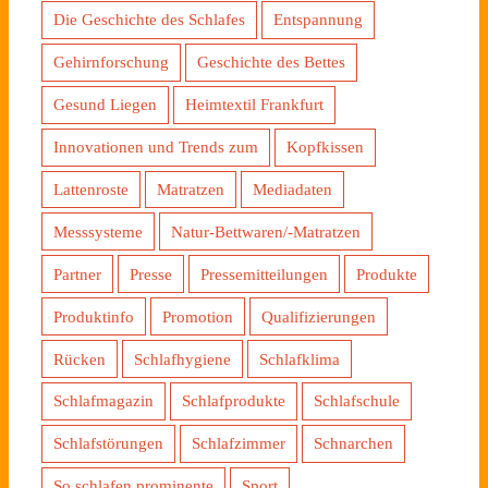
Die Geschichte des Schlafes
Entspannung
Gehirnforschung
Geschichte des Bettes
Gesund Liegen
Heimtextil Frankfurt
Innovationen und Trends zum
Kopfkissen
Lattenroste
Matratzen
Mediadaten
Messsysteme
Natur-Bettwaren/-Matratzen
Partner
Presse
Pressemitteilungen
Produkte
Produktinfo
Promotion
Qualifizierungen
Rücken
Schlafhygiene
Schlafklima
Schlafmagazin
Schlafprodukte
Schlafschule
Schlafstörungen
Schlafzimmer
Schnarchen
So schlafen prominente
Sport