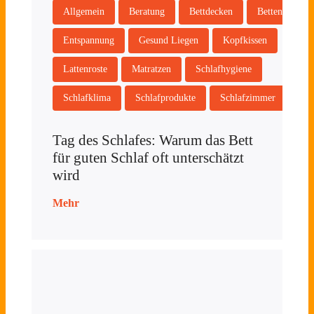
Allgemein
Beratung
Bettdecken
Betten
Entspannung
Gesund Liegen
Kopfkissen
Lattenroste
Matratzen
Schlafhygiene
Schlafklima
Schlafprodukte
Schlafzimmer
Tag des Schlafes: Warum das Bett
für guten Schlaf oft unterschätzt
wird
Mehr