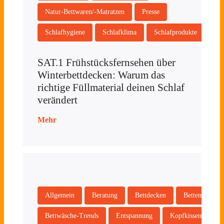
Natur-Bettwaren/-Matratzen
Presse
Schlafhygiene
Schlafklima
Schlafprodukte
SAT.1 Frühstücksfernsehen über
Winterbettdecken: Warum das
richtige Füllmaterial deinen Schlaf
verändert
Mehr
Allgemein
Beratung
Bettdecken
Betten
Bettwäsche-Trends
Entspannung
Kopfkissen