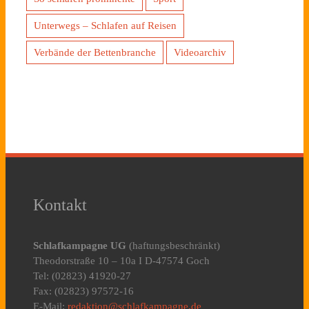
Unterwegs – Schlafen auf Reisen
Verbände der Bettenbranche
Videoarchiv
Kontakt
Schlafkampagne UG
(haftungsbeschränkt)
Theodorstraße 10 – 10a I D-47574 Goch
Tel: (02823) 41920-27
Fax: (02823) 97572-16
E-Mail:
redaktion@schlafkampagne.de