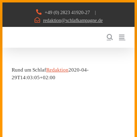
Zum
+49 (0) 2823 41920-27
|
Inhalt
redaktion@schlafkampagne.de
springen
Rund um Schlaf
Redaktion
2020-04-
29T14:03:05+02:00