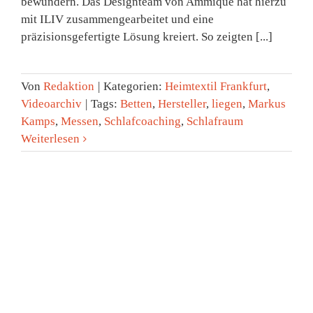
bewundern. Das Designteam von Ammique hat hierzu
mit ILIV zusammengearbeitet und eine
präzisionsgefertigte Lösung kreiert. So zeigten [...]
Von
Redaktion
|
Kategorien:
Heimtextil Frankfurt
,
Videoarchiv
|
Tags:
Betten
,
Hersteller
,
liegen
,
Markus
Kamps
,
Messen
,
Schlafcoaching
,
Schlafraum
Weiterlesen