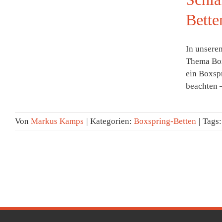
Bette
In unsere
Thema Box
ein Boxspr
beachten –
Von
Markus Kamps
|
Kategorien:
Boxspring-Betten
|
Tags