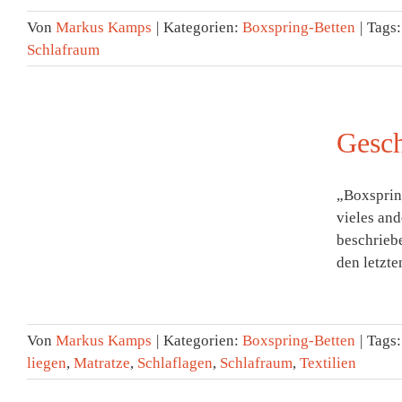
Von
Markus Kamps
|
Kategorien:
Boxspring-Betten
|
Tags
Schlafraum
Gesch
„Boxspring
vieles an
beschriebe
den letzte
Von
Markus Kamps
|
Kategorien:
Boxspring-Betten
|
Tags
liegen
,
Matratze
,
Schlaflagen
,
Schlafraum
,
Textilien