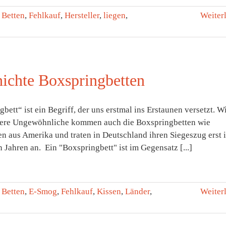
:
Betten
,
Fehlkauf
,
Hersteller
,
liegen
,
Weiter
ichte Boxspringbetten
bett“ ist ein Begriff, der uns erstmal ins Erstaunen versetzt. W
dere Ungewöhnliche kommen auch die Boxspringbetten wie
n aus Amerika und traten in Deutschland ihren Siegeszug erst 
n Jahren an. Ein "Boxspringbett" ist im Gegensatz [...]
:
Betten
,
E-Smog
,
Fehlkauf
,
Kissen
,
Länder
,
Weiter