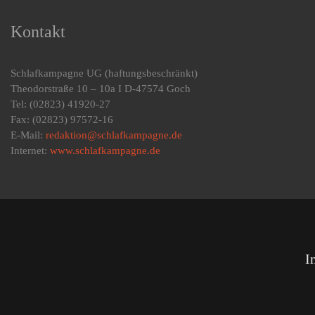
Kontakt
Schlafkampagne UG
(haftungsbeschränkt)
Theodorstraße 10 – 10a I D-47574 Goch
Tel: (02823) 41920-27
Fax: (02823) 97572-16
E-Mail:
redaktion@schlafkampagne.de
Internet:
www.schlafkampagne.de
I