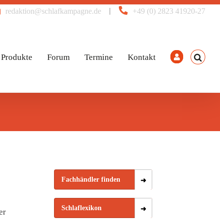
|
redaktion@schlafkampagne.de
+49 (0) 2823 41920-27
Produkte
Forum
Termine
Kontakt
Fachhändler finden
Schlaflexikon
er