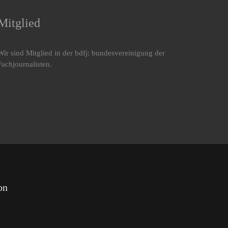
Mitglied
Wir sind Mitglied in der bdfj: bundesvereinigung der
Fachjournalisten.
on