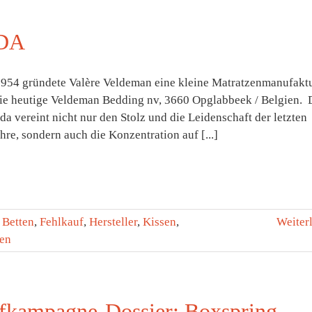
DA
1954 gründete Valère Veldeman eine kleine Matratzenmanufaktu
die heutige Veldeman Bedding nv, 3660 Opglabbeek / Belgien. 
a vereint nicht nur den Stolz und die Leidenschaft der letzten
hre, sondern auch die Konzentration auf [...]
:
Betten
,
Fehlkauf
,
Hersteller
,
Kissen
,
Weiter
ien
fkampagne-Dossier: Boxspring-