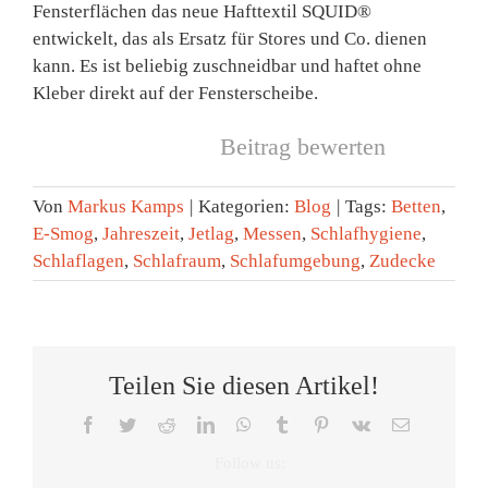
Fensterflächen das neue Hafttextil SQUID®
entwickelt, das als Ersatz für Stores und Co. dienen
kann. Es ist beliebig zuschneidbar und haftet ohne
Kleber direkt auf der Fensterscheibe.
Beitrag bewerten
Von
Markus Kamps
|
Kategorien:
Blog
|
Tags:
Betten
,
E-Smog
,
Jahreszeit
,
Jetlag
,
Messen
,
Schlafhygiene
,
Schlaflagen
,
Schlafraum
,
Schlafumgebung
,
Zudecke
Teilen Sie diesen Artikel!
Facebook
Twitter
Reddit
LinkedIn
WhatsApp
Tumblr
Pinterest
Vk
E-
Mail