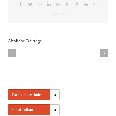
Facebook
Twitter
Reddit
LinkedIn
WhatsApp
Tumblr
Pinterest
Vk
E-
Mail
Auswirkungen
Ähnliche Beiträge
von
Tag
Gesundheitsmesse
10
Schlafcoa
Bettpartnern
des
Hannover
Tipps
Fehmarn
auf
Schlafes
“besser
zur
–
den
21.06.
schlafen”
Zeitumstellung
Scandline
Schlaf
Fachhändler finden
Schlaflexikon