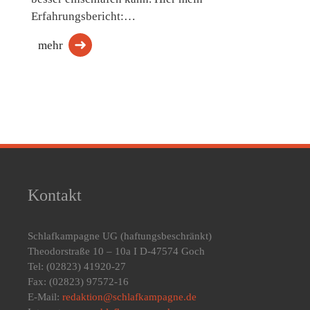
Erfahrungsbericht:…
mehr
Kontakt
Schlafkampagne UG
(haftungsbeschränkt)
Theodorstraße 10 – 10a I D-47574 Goch
Tel: (02823) 41920-27
Fax: (02823) 97572-16
E-Mail:
redaktion@schlafkampagne.de