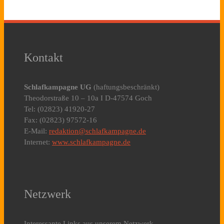
Kontakt
Schlafkampagne UG
(haftungsbeschränkt)
Theodorstraße 10 – 10a I D-47574 Goch
Tel: (02823) 41920-27
Fax: (02823) 97572-16
E-Mail:
redaktion@schlafkampagne.de
Internet:
www.schlafkampagne.de
Netzwerk
Interessante Links aus unserem Netzwerk.