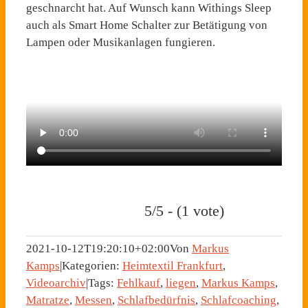
geschnarcht hat. Auf Wunsch kann Withings Sleep
auch als Smart Home Schalter zur Betätigung von
Lampen oder Musikanlagen fungieren.
5/5 - (1 vote)
2021-10-12T19:20:10+02:00
Von
Markus
Kamps
|
Kategorien:
Heimtextil Frankfurt
,
Videoarchiv
|
Tags:
Fehlkauf
,
liegen
,
Markus Kamps
,
Matratze
,
Messen
,
Schlafbedürfnis
,
Schlafcoaching
,