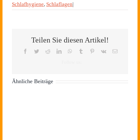
Schlafhygiene
,
Schlaflagen
|
Teilen Sie diesen Artikel!
Facebook
Twitter
Reddit
LinkedIn
WhatsApp
Tumblr
Pinterest
Vk
E-
Mail
Ähnliche Beiträge
Heimtextil
2024:
Textile
Erfolgreicher
Wie
Innovationen
Re-
wirkt