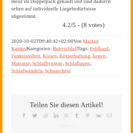
meist im Doppelpack gekauft und sind dadurch
selten auf individuelle Liegebedürfnisse
abgestimmt.
4.2/5 - (8 votes)
2020-10-02T09:40:42+02:00
Von
Markus
Kamps
|
Kategorien:
Babyschlaf
|
Tags:
Fehlkauf
,
Funktionsbett
,
Kissen
,
Körperhaltung
,
liegen
,
Matratze
,
Schlafhygiene
,
Schlaflagen
,
Schlafwandeln
,
Schnarchen
|
Teilen Sie diesen Artikel!
Facebook
Twitter
Reddit
LinkedIn
WhatsApp
Tumblr
Pinterest
Vk
E-
Mail