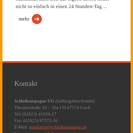
nicht so einfach in einen 24 Stunden-Tag…
mehr
Kontakt
Schlafkampagne UG
(haftungsbeschränkt)
Theodorstraße 10 – 10a I D-47574 Goch
Tel: (02823) 41920-27
Fax: (02823) 97572-16
E-Mail:
redaktion@schlafkampagne.de