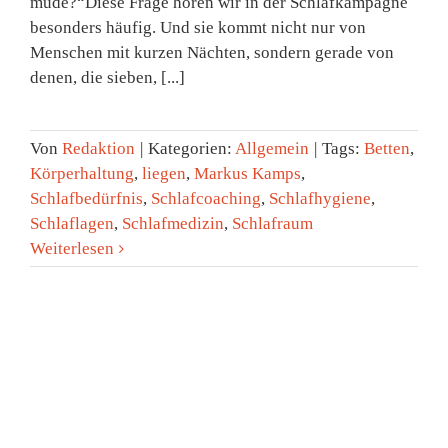
müde?“Diese Frage hören wir in der Schlafkampagne
besonders häufig. Und sie kommt nicht nur von
Menschen mit kurzen Nächten, sondern gerade von
denen, die sieben, [...]
Von
Redaktion
|
Kategorien:
Allgemein
|
Tags:
Betten
,
Körperhaltung
,
liegen
,
Markus Kamps
,
Schlafbedürfnis
,
Schlafcoaching
,
Schlafhygiene
,
Schlaflagen
,
Schlafmedizin
,
Schlafraum
Weiterlesen