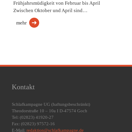
Frühjahrsmüdigkeit von Februar bis April
Zwischen Oktober und April sind…
mehr
Kontakt
Schlafkampagne UG
(haftungsbeschränkt)
Theodorstraße 10 – 10a I D-47574 Goch
Tel: (02823) 41920-27
Fax: (02823) 97572-16
E-Mail:
redaktion@schlafkampagne.de