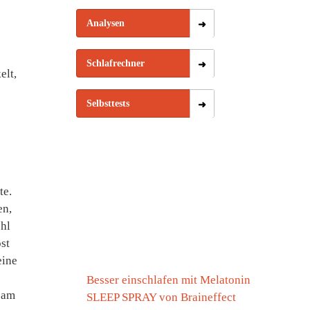
Analysen
Schlafrechner
elt,
Selbsttests
te.
en,
ohl
st
eine
Besser einschlafen mit Melatonin
 am
SLEEP SPRAY von Braineffect