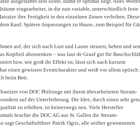
e ausgestattet sein sollte, damit er optimal liegt. Alles Weite
räume eingearbeitet, in die nun variable, unterschiedlich feste
tratze ihre Festigkeit in den einzelnen Zonen verleihen. Diese
or dem Kauf. Spätere Anpassungen zu Hause, zum Beispiel für Gä
hmen auf, der sich nach Lust und Laune steuern, heben und se
das Kopfteil abzusenken – was laut de Graaf gut für Bauchschlä
oniert bzw. wie groß ihr Effekt ist, lässt sich nach kurzem
 hat einen gewissen Eventcharakter und weiß vor allem optisch
ch beim Bett.
chweizer von DOC Philrouge mit ihrem überarbeiteten Stream-
 sondern auf der Unterfederung. Die Idee, durch einen sehr gen
alität zu erhöhen, ist keineswegs neu. Viele Hersteller
rstmals brachte die DOC AG aus St. Gallen die Stream-
o sagt Geschäftsführer Patrik Ogris, alle seither gewonnenen