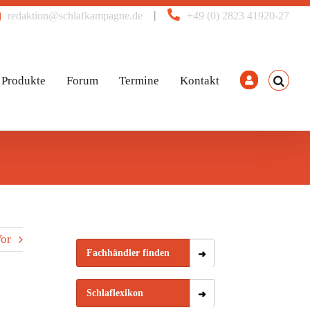
|
redaktion@schlafkampagne.de
+49 (0) 2823 41920-27
Produkte
Forum
Termine
Kontakt
or
Fachhändler finden
Schlaflexikon