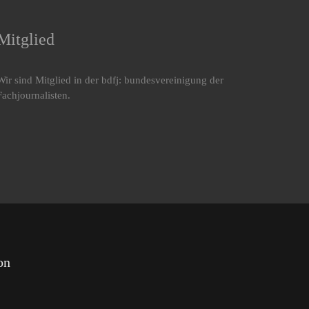
ison
ennt
Mitglied
Wir sind Mitglied in der bdfj: bundesvereinigung der
Fachjournalisten.
on