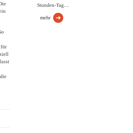
Die
Stunden-Tag…
ein
mehr
So
 für
iell
fasst
 die