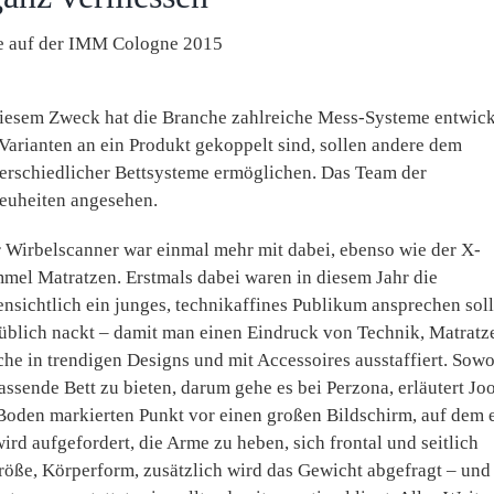
 auf der IMM Cologne 2015
 diesem Zweck hat die Branche zahlreiche Mess-Systeme entwick
arianten an ein Produkt gekoppelt sind, sollen andere dem
erschiedlicher Bettsysteme ermöglichen. Das Team der
euheiten angesehen.
r Wirbelscanner war einmal mehr mit dabei, ebenso wie der X-
mel Matratzen. Erstmals dabei waren in diesem Jahr die
nsichtlich ein junges, technikaffines Publikum ansprechen soll
 üblich nackt – damit man einen Eindruck von Technik, Matratz
he in trendigen Designs und mit Accessoires ausstaffiert. Sow
ssende Bett zu bieten, darum gehe es bei Perzona, erläutert Joo
m Boden markierten Punkt vor einen großen Bildschirm, auf dem 
ird aufgefordert, die Arme zu heben, sich frontal und seitlich
Größe, Körperform, zusätzlich wird das Gewicht abgefragt – und