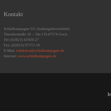
wird
Kontakt
Schlafkampagne UG
(haftungsbeschränkt)
Theodorstraße 10 – 10a I D-47574 Goch
Tel: (02823) 41920-27
Fax: (02823) 97572-16
E-Mail:
redaktion@schlafkampagne.de
Internet:
www.schlafkampagne.de
I