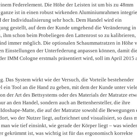
 einem Federelement. Die Höhe der Leisten ist um bis zu 48mm
as ganze ist in einen robust wirkenden Aluminiumrahmen integrie
rad der Individualisierung sehr hoch. Dem Handel wird ein
gung gestellt, auf dem der Kunde umgehend die Veränderung in
s, ihm schon beim Probeliegen den Lattenrost so zu kalibrieren,
 sind immer möglich. Die optionalen Schaummatratzen in Höhe 
den Einstellungen der Unterfederung anpassen können, damit di
der IMM Cologne erstmals präsentiert wird, soll im April 2015 
 Das System wirkt wie der Versuch, die Vorteile bestehender
ein Tool an die Hand zu geben, mit dem der Kunde unter viel
on der Art des Bettsystems oder des Materials der Matratze etw
 nur an den Handel, sondern auch an Bettenhersteller, die ihre
e Idoshape-Matte, die auf der Matratze sowohl die Bewegungen 
rt, wo der Nutzer liegt, aufzeichnet und visualisiert, so dass 
an wie tief einsinkt, wie gerade der Körper liegt – was wied
er gekrümmt ist, was wichtig ist für das ergonomisch korrekte