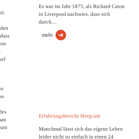
Es war im Jahr 1875, als Richard Caton
rt.
in Liverpool nachwies, dass sich
durch…
 den
mehr
 dass
von
e
auf
en
as
des
Erfahrungsbericht Sleep.ink
man
erum
Manchmal lässt sich das eigene Leben
leider nicht so einfach in einen 24