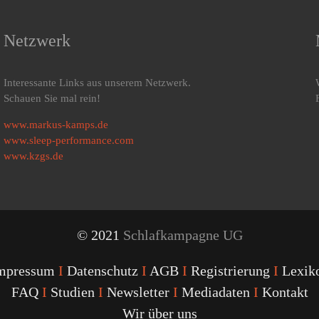
trotzdem
Sa
spürt
k
Netzwerk
Interessante Links aus unserem Netzwerk.
Schauen Sie mal rein!
www.markus-kamps.de
www.sleep-performance.com
www.kzgs.de
© 2021
Schlafkampagne UG
mpressum
I
Datenschutz
I
AGB
I
Registrierung
I
Lexik
FAQ
I
Studien
I
Newsletter
I
Mediadaten
I
Kontakt
Wir über uns