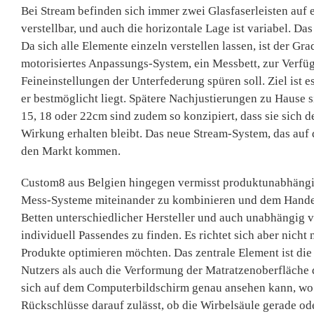
Bei Stream befinden sich immer zwei Glasfaserleisten auf
verstellbar, und auch die horizontale Lage ist variabel. D
Da sich alle Elemente einzeln verstellen lassen, ist der G
motorisiertes Anpassungs-System, ein Messbett, zur Verfü
Feineinstellungen der Unterfederung spüren soll. Ziel ist e
er bestmöglicht liegt. Spätere Nachjustierungen zu Hause
15, 18 oder 22cm sind zudem so konzipiert, dass sie sich 
Wirkung erhalten bleibt. Das neue Stream-System, das auf 
den Markt kommen.
Custom8 aus Belgien hingegen vermisst produktunabhängig.
Mess-Systeme miteinander zu kombinieren und dem Handel 
Betten unterschiedlicher Hersteller und auch unabhängig v
individuell Passendes zu finden. Es richtet sich aber nicht
Produkte optimieren möchten. Das zentrale Element ist di
Nutzers als auch die Verformung der Matratzenoberfläche do
sich auf dem Computerbildschirm genau ansehen kann, wo m
Rückschlüsse darauf zulässt, ob die Wirbelsäule gerade od