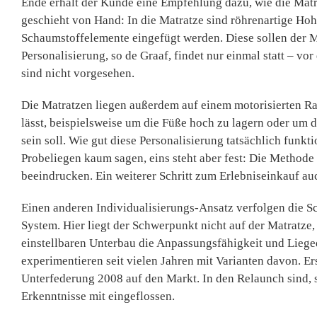
Ende erhält der Kunde eine Empfehlung dazu, wie die Matratz
geschieht von Hand: In die Matratze sind röhrenartige Hohl
Schaumstoffelemente eingefügt werden. Diese sollen der Ma
Personalisierung, so de Graaf, findet nur einmal statt – v
sind nicht vorgesehen.
Die Matratzen liegen außerdem auf einem motorisierten Ra
lässt, beispielsweise um die Füße hoch zu lagern oder um 
sein soll. Wie gut diese Personalisierung tatsächlich funkti
Probeliegen kaum sagen, eins steht aber fest: Die Methode
beeindrucken. Ein weiterer Schritt zum Erlebniseinkauf au
Einen anderen Individualisierungs-Ansatz verfolgen die S
System. Hier liegt der Schwerpunkt nicht auf der Matratze,
einstellbaren Unterbau die Anpassungsfähigkeit und Liegequ
experimentieren seit vielen Jahren mit Varianten davon. E
Unterfederung 2008 auf den Markt. In den Relaunch sind, s
Erkenntnisse mit eingeflossen.