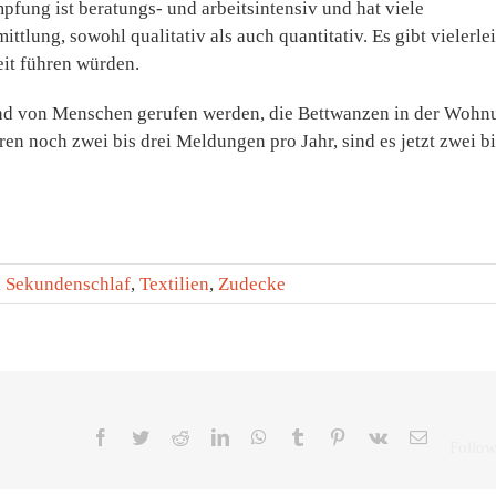
ung ist beratungs- und arbeitsintensiv und hat viele
ttlung, sowohl qualitativ als auch quantitativ. Es gibt vielerlei
it führen würden.
and von Menschen gerufen werden, die Bettwanzen in der Wohn
en noch zwei bis drei Meldungen pro Jahr, sind es jetzt zwei bi
,
Sekundenschlaf
,
Textilien
,
Zudecke
Facebook
Twitter
Reddit
LinkedIn
WhatsApp
Tumblr
Pinterest
Vk
E-
Mail