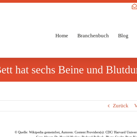
Home
Branchenbuch
Blog
ett hat sechs Beine und Blutdu
Zurück
V
© Quelle: Wikipedia gemeinfrei, Autoren: Content Providers(s): CDC/ Harvard Universi