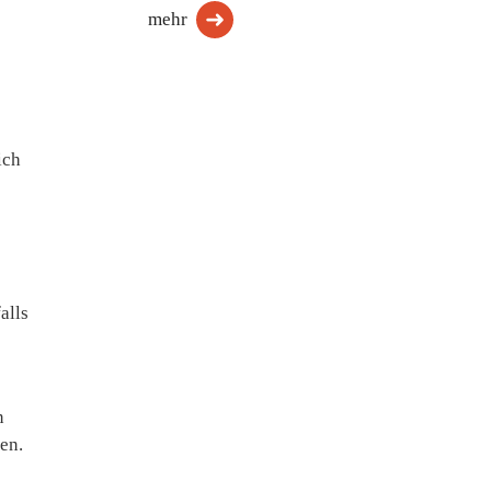
mehr
ich
alls
n
en.