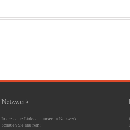
Zeit
Pflege zu
Schlafbewusstsein
kö
Hause:
und
wir
Warum
Salutogenese
absc
richtiges
–
– a
Liegen
Schlüssel
kö
über
moderner
le
Lebensqualität
Gesundheitsprävention
b
entscheidet
d
umz
Netzwerk
Interessante Links aus unserem Netzwerk.
Schauen Sie mal rein!