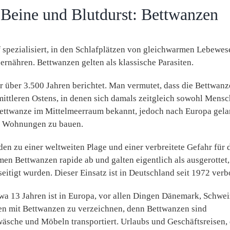
 Beine und Blutdurst: Bettwanzen
spezialisiert, in den Schlafplätzen von gleichwarmen Lebewes
ernähren. Bettwanzen gelten als klassische Parasiten.
r über 3.500 Jahren berichtet. Man vermutet, dass die Bettwanz
mittleren Ostens, in denen sich damals zeitgleich sowohl Mens
e Bettwanze im Mittelmeerraum bekannt, jedoch nach Europa gela
ich Wohnungen zu bauen.
en zu einer weltweiten Plage und einer verbreitete Gefahr für 
en Bettwanzen rapide ab und galten eigentlich als ausgerottet, 
itigt wurden. Dieser Einsatz ist in Deutschland seit 1972 verb
wa 13 Jahren ist in Europa, vor allen Dingen Dänemark, Schwei
en mit Bettwanzen zu verzeichnen, denn Bettwanzen sind
äsche und Möbeln transportiert. Urlaubs und Geschäftsreisen, 