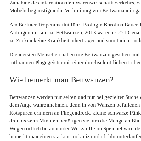
Zunahme des internationalen Warenwirtschaftsverkehrs, 
Möbeln begünstigen die Verbreitung von Bettwanzen in g
Am Berliner Tropeninstitut führt Biologin Karolina Bauer-
Anfragen im Jahr zu Bettwanzen, 2013 waren es 251.Genaue
zu Zecken keine Krankheitsüberträger und somit nicht meld
Die meisten Menschen haben nie Bettwanzen gesehen und d
rotbraunen Plagegeister mit einer durchschnittlichen Lebe
Wie bemerkt man Bettwanzen?
Bettwanzen werden nur selten und nur bei gezielter Suche e
dem Auge wahrzunehmen, denn in von Wanzen befallenen Zi
Kotspuren erinnern an Fliegendreck, kleine schwarze Pünk
drei bis zehn Minuten benötigen sie, um die Menge an Blut
Wegen örtlich betäubender Wirkstoffe im Speichel wird der
bemerkt man einen starken Juckreiz und oft blutunterlauf