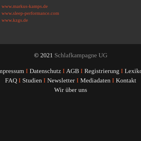
www.markus-kamps.de
www.sleep-performance.com
www.kzgs.de
© 2021
Schlafkampagne UG
mpressum
I
Datenschutz
I
AGB
I
Registrierung
I
Lexik
FAQ
I
Studien
I
Newsletter
I
Mediadaten
I
Kontakt
Wir über uns
Youtube
Facebook
Twitter
Instagram
Podcast
Alexa
Schlafcoach
Quick