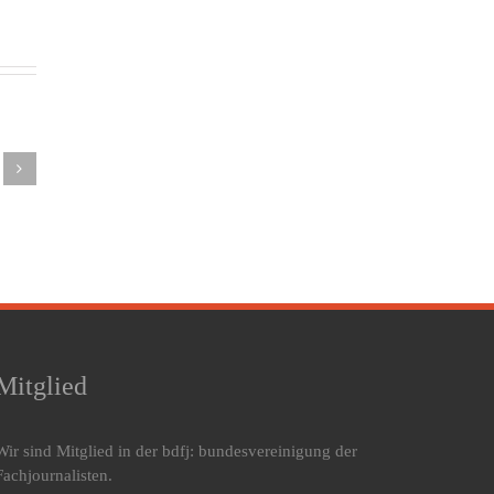
Die
SAT.1
Sommer,
umstellung
Frühstücksfernsehen
Sonne –
nnen
über
schlaflose
 nicht
Winterbettdecken:
Nächte?
haffen
Warum
Markus
ber wir
das
Kamps
nnen
richtige
gibt Tipps
rnen,
Füllmaterial
für
esser
deinen
erholsamen
amit
Schlaf
Schlaf bei
ugehen
verändert
Hitze
Mitglied
Wir sind Mitglied in der bdfj: bundesvereinigung der
Fachjournalisten.