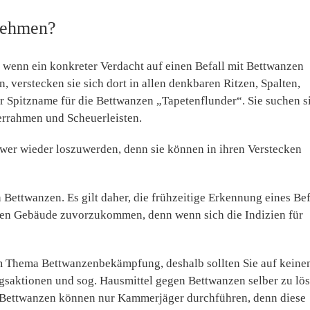
nehmen?
 wenn ein konkreter Verdacht auf einen Befall mit Bettwanzen
, verstecken sie sich dort in allen denkbaren Ritzen, Spalten,
er Spitzname für die Bettwanzen „Tapetenflunder“. Sie suchen s
derrahmen und Scheuerleisten.
hwer wieder loszuwerden, denn sie können in ihren Verstecken
Bettwanzen. Es gilt daher, die frühzeitige Erkennung eines Bef
ten Gebäude zuvorzukommen, denn wenn sich die Indizien für
im Thema Bettwanzenbekämpfung, deshalb sollten Sie auf keine
saktionen und sog. Hausmittel gegen Bettwanzen selber zu lös
n Bettwanzen können nur Kammerjäger durchführen, denn diese