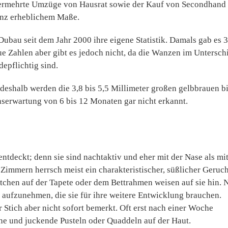
vermehrte Umzüge von Hausrat sowie der Kauf von Secondhand
anz erheblichem Maße.
Dubau seit dem Jahr 2000 ihre eigene Statistik. Damals gab es 
 Zahlen aber gibt es jedoch nicht, da die Wanzen im Untersch
epflichtig sind.
eshalb werden die 3,8 bis 5,5 Millimeter großen gelbbrauen b
nserwartung von 6 bis 12 Monaten gar nicht erkannt.
ntdeckt; denn sie sind nachtaktiv und eher mit der Nase als mi
mmern herrsch meist ein charakteristischer, süßlicher Geruch
tchen auf der Tapete oder dem Bettrahmen weisen auf sie hin. 
 aufzunehmen, die sie für ihre weitere Entwicklung brauchen.
 Stich aber nicht sofort bemerkt. Oft erst nach einer Woche
ene und juckende Pusteln oder Quaddeln auf der Haut.