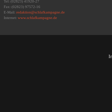
Tel: (02823) 41920-27
Fax: (02823) 97572-16
E-Mail:
redaktion@schlafkampagne.de
Internet:
www.schlafkampagne.de
I