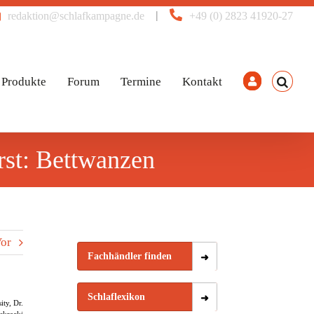
|
redaktion@schlafkampagne.de
+49 (0) 2823 41920-27
Produkte
Forum
Termine
Kontakt
rst: Bettwanzen
or
Fachhändler finden
Schlaflexikon
ty, Dr.