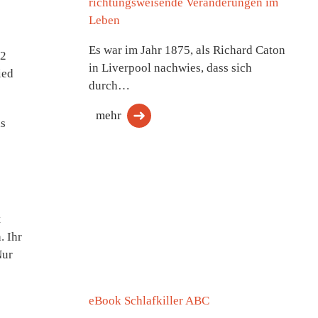
richtungsweisende Veränderungen im
Leben
Es war im Jahr 1875, als Richard Caton
32
in Liverpool nachwies, dass sich
ied
durch…
mehr
is
t
. Ihr
Nur
eBook Schlafkiller ABC