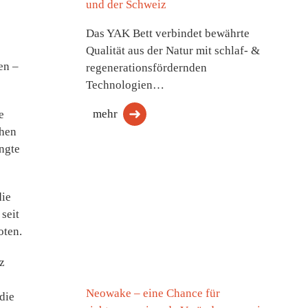
und der Schweiz
Das YAK Bett verbindet bewährte
Qualität aus der Natur mit schlaf- &
en –
regenerationsfördernden
Technologien…
mehr
e
chen
ngte
die
seit
oten.
z
Neowake – eine Chance für
die