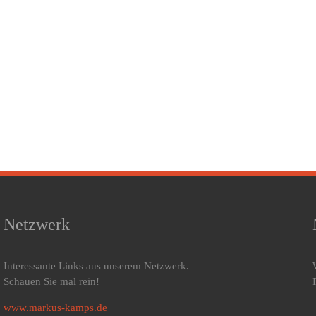
Zeitumstellung:
Früh
Eine
Sc
Stunde
mi
Die
Unterschied
Aus
Revolution
– und
W
der
warum
d
Prävention
dein
Sch
Schlaf sie
k
trotzdem
Sa
spürt
k
Netzwerk
Interessante Links aus unserem Netzwerk.
Schauen Sie mal rein!
www.markus-kamps.de