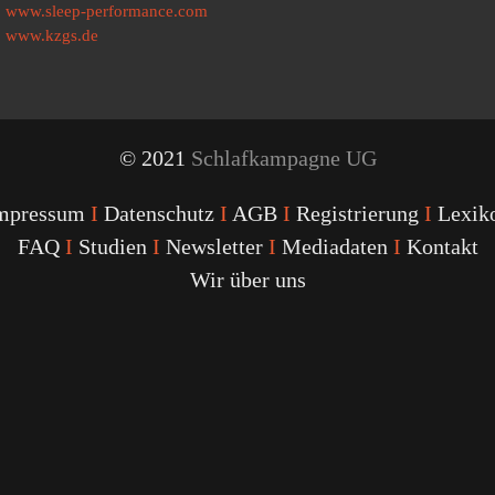
www.sleep-performance.com
www.kzgs.de
© 2021
Schlafkampagne UG
mpressum
I
Datenschutz
I
AGB
I
Registrierung
I
Lexik
FAQ
I
Studien
I
Newsletter
I
Mediadaten
I
Kontakt
Wir über uns
Youtube
Facebook
Twitter
Instagram
Podcast
Alexa
Schlafcoach
Quick
Link