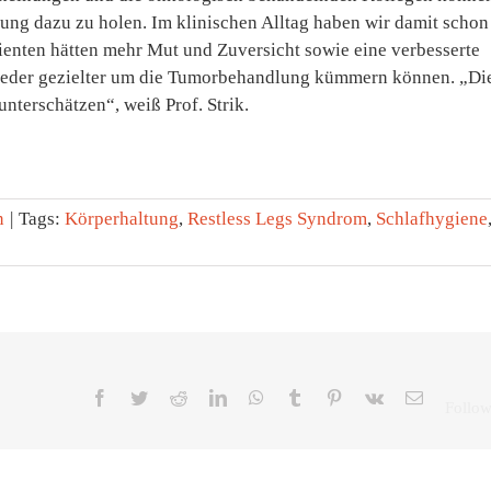
ung dazu zu holen. Im klinischen Alltag haben wir damit schon
tienten hätten mehr Mut und Zuversicht sowie eine verbesserte
ieder gezielter um die Tumorbehandlung kümmern können. „Di
nterschätzen“, weiß Prof. Strik.
n
|
Tags:
Körperhaltung
,
Restless Legs Syndrom
,
Schlafhygiene
Facebook
Twitter
Reddit
LinkedIn
WhatsApp
Tumblr
Pinterest
Vk
E-
Mail