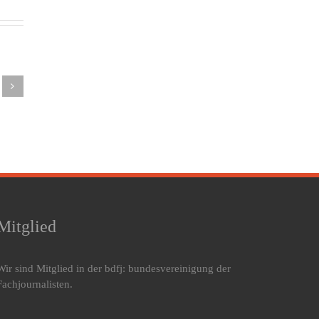
lingsmüdigkeit:
hluss
Weltschlaftag
t den
– Warum
Auswirkun
reden!
guter
von
arum
Schlaf
Bettpartner
ein
mehr
auf den
lafproblem
Aufmerksamkeit
Schlaf
eine
verdient
ison
ennt
Mitglied
Wir sind Mitglied in der bdfj: bundesvereinigung der
Fachjournalisten.