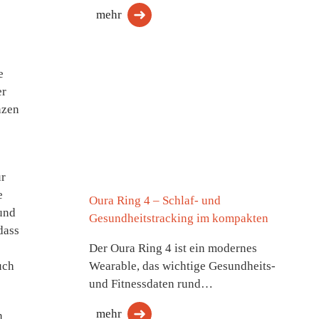
mehr
e
er
nzen
ür
e
Oura Ring 4 – Schlaf- und
und
Gesundheitstracking im kompakten
dass
Der Oura Ring 4 ist ein modernes
Wearable, das wichtige Gesundheits-
uch
und Fitnessdaten rund…
mehr
n