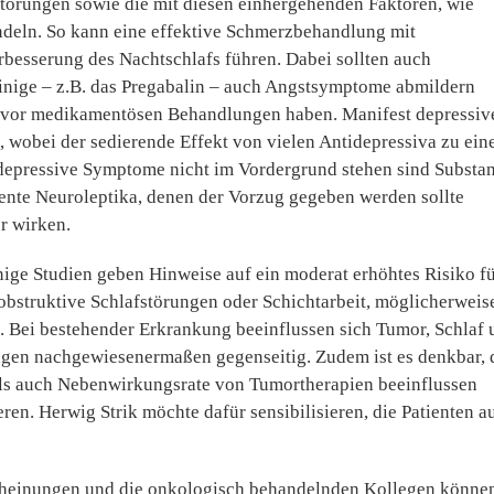
afstörungen sowie die mit diesen einhergehenden Faktoren, wie
deln. So kann eine effektive Schmerzbehandlung mit
rbesserung des Nachtschlafs führen. Dabei sollten auch
inige – z.B. das Pregabalin – auch Angstsymptome abmildern
g vor medikamentösen Behandlungen haben. Manifest depressiv
 wobei der sedierende Effekt von vielen Antidepressiva zu ein
 depressive Symptome nicht im Vordergrund stehen sind Substa
tente Neuroleptika, denen der Vorzug gegeben werden sollte
r wirken.
ige Studien geben Hinweise auf ein moderat erhöhtes Risiko f
bstruktive Schlafstörungen oder Schichtarbeit, möglicherweis
 Bei bestehender Erkrankung beeinflussen sich Tumor, Schlaf 
ungen nachgewiesenermaßen gegenseitig. Zudem ist es denkbar, 
als auch Nebenwirkungsrate von Tumortherapien beeinflussen
ren. Herwig Strik möchte dafür sensibilisieren, die Patienten a
heinungen und die onkologisch behandelnden Kollegen könne