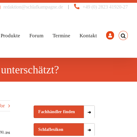
|
redaktion@schlafkampagne.de
+49 (0) 2823 41920-27
Produkte
Forum
Termine
Kontakt
unterschätzt?
or
Fachhändler finden
Schlaflexikon
XXL.jpg