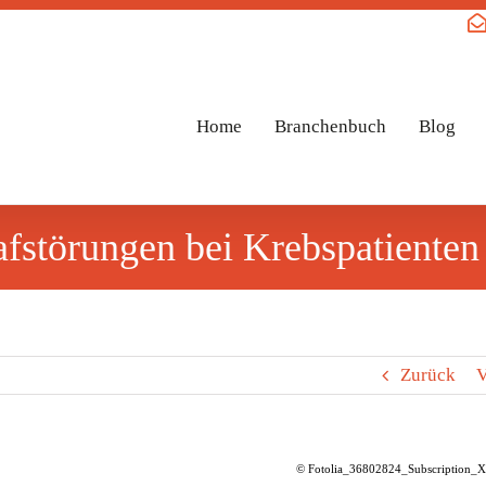
Home
Branchenbuch
Blog
fstörungen bei Krebspatienten 
Zurück
V
© Fotolia_36802824_Subscription_