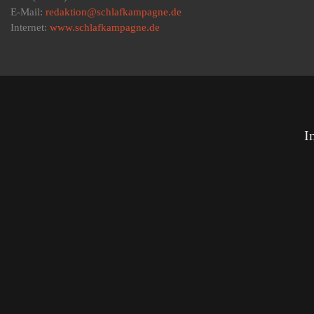
E-Mail:
redaktion@schlafkampagne.de
Internet:
www.schlafkampagne.de
I