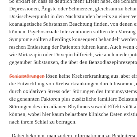
So erklärt er, dass es deutlich mehr Effekt habe, die Schl
Depressionen, Ängste oder Schmerzen, gleichsam zu behan
Dosisschwerpunkt in den Nachtstunden bereits zu einer Ve
koanalgetische Substanzen Beachtung finden, von denen e
können. Psychosoziale Interventionen sollten den Vorran
Symptome sollten allerdings konsequent behandelt werden,
raschen Entlastung der Patienten führen kann. Auch wenn
wie Mirtazapin oder Doxepin hilfreich, wie auch niederpo
gegenüber Substanzen, die über den Benzodiazepinrezepto
Schlafstörungen
lösen keine Krebserkrankung aus, aber ein
die Entwicklung von Krebserkrankungen durch Insomnie, o
durch oxidativen Stress oder Störungen des Immunsystems.
die genannten Faktoren plus zusätzliche familiäre Belast
Störungen des circadianen Rhythmus sowohl Effektivität 
können, wobei hier kaum belastbare klinische Daten existie
nach ihrem Schlaf zu befragen.
„Dabei bekommt man zudem Informationen zu Begleitersc