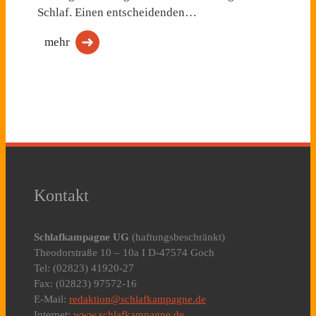
Schlaf. Einen entscheidenden…
mehr
Kontakt
Schlafkampagne UG
(haftungsbeschränkt)
Theodorstraße 10 – 10a I D-47574 Goch
Tel: (02823) 41920-27
Fax: (02823) 97572-16
E-Mail:
redaktion@schlafkampagne.de
Internet:
www.schlafkampagne.de