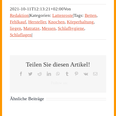
2021-10-11T12:13:21+02:00
Von
Redaktion
|
Kategorien:
Lattenroste
|
Tags:
Betten
,
Fehlkauf
,
Hersteller
,
Knochen
,
Körperhaltung
,
liegen
,
Matratze
,
Messen
,
Schlafhygiene
,
Schlaflagen
|
Teilen Sie diesen Artikel!
Die
Top
Facebook
Twitter
Reddit
LinkedIn
WhatsApp
Tumblr
Pinterest
Vk
E-
Mail
10
Tipps
Ähnliche Beiträge
für
einen