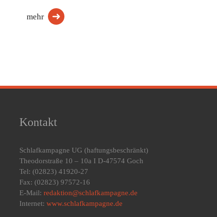
mehr
Kontakt
Schlafkampagne UG
(haftungsbeschränkt)
Theodorstraße 10 – 10a I D-47574 Goch
Tel: (02823) 41920-27
Fax: (02823) 97572-16
E-Mail:
redaktion@schlafkampagne.de
Internet:
www.schlafkampagne.de