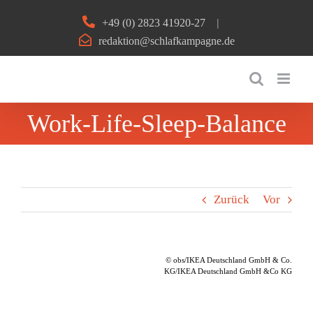
Zum
+49 (0) 2823 41920-27
|
Inhalt
redaktion@schlafkampagne.de
springen
Work-Life-Sleep-Balance
Zurück
Vor
© obs/IKEA Deutschland GmbH & Co.
KG/IKEA Deutschland GmbH &Co KG