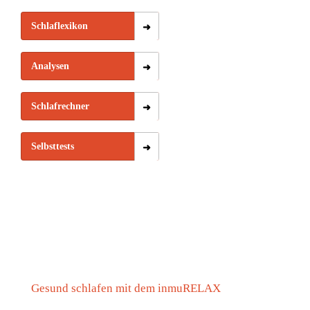
wird
spürt
Schlaflexikon
Analysen
Schlafrechner
Selbsttests
Gesund schlafen mit dem inmuRELAX