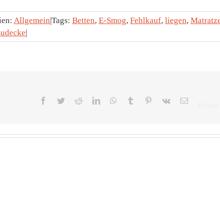
ien:
Allgemein
|
Tags:
Betten
,
E-Smog
,
Fehlkauf
,
liegen
,
Matratz
udecke
|
Facebook
Twitter
Reddit
LinkedIn
WhatsApp
Tumblr
Pinterest
Vk
E-
Mail
Zeitumstellung:
Früh
Eine
Sc