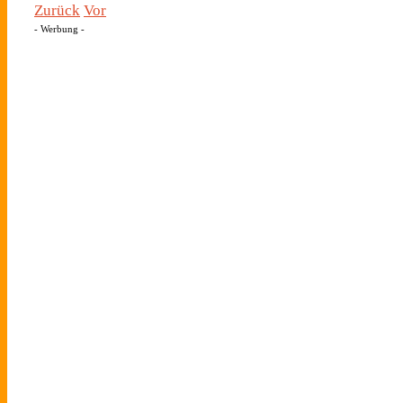
Zurück
Vor
- Werbung -