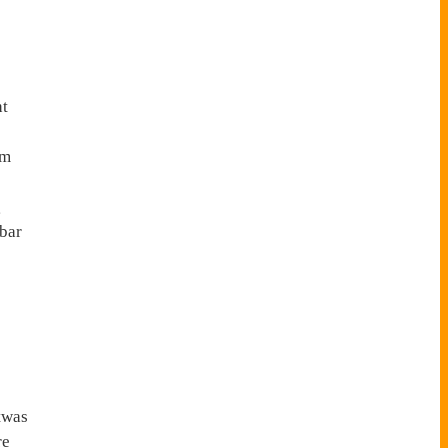
ht
um
g
bar
twas
re