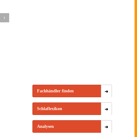
t den
– Warum
Auswirkung
reden!
guter
von
arum
Schlaf
Bettpartner
ein
mehr
auf den
afproblem
Aufmerksamkeit
Schlaf
eine
verdient
ison
ennt
Fachhändler finden
Schlaflexikon
Analysen