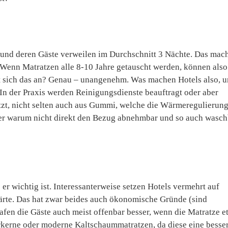
t und deren Gäste verweilen im Durchschnitt 3 Nächte. Das mac
 Wenn Matratzen alle 8-10 Jahre getauscht werden, können also
t sich das an? Genau – unangenehm. Was machen Hotels also, 
In der Praxis werden Reinigungsdienste beauftragt oder aber
tzt, nicht selten auch aus Gummi, welche die Wärmeregulierun
Aber warum nicht direkt den Bezug abnehmbar und so auch wasch
 er wichtig ist. Interessanterweise setzen Hotels vermehrt auf
ärte. Das hat zwar beides auch ökonomische Gründe (sind
lafen die Gäste auch meist offenbar besser, wenn die Matratze e
rkerne oder moderne Kaltschaummatratzen, da diese eine besse