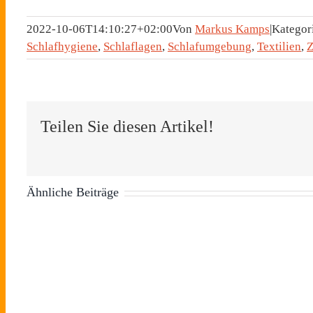
2022-10-06T14:10:27+02:00
Von
Markus Kamps
|
Kategor
Schlafhygiene
,
Schlaflagen
,
Schlafumgebung
,
Textilien
,
Z
Teilen Sie diesen Artikel!
Ähnliche Beiträge
Tag des