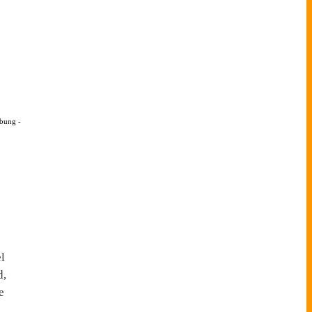
bung -
l
d,
e