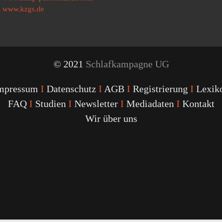
www.kzgs.de
© 2021
Schlafkampagne UG
mpressum
I
Datenschutz
I
AGB
I
Registrierung
I
Lexik
FAQ
I
Studien
I
Newsletter
I
Mediadaten
I
Kontakt
Wir über uns
Youtube
Facebook
Twitter
Instagram
Podcast
Alexa
Schlafcoach
Quick
Link