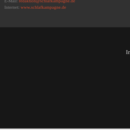
E-Mail:
redaktion@schlafkampagne.de
Internet:
www.schlafkampagne.de
I