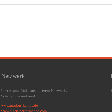
Den
Griechen
Mit
verdanken
Kulturgeschichte
nä
wir die
des
Bezeichnung
en
Schlafzimmers
zu
Kammer
i
für das
Schlafzimmer
Netzwerk
Interessante Links aus unserem Netzwerk.
Schauen Sie mal rein!
www.markus-kamps.de
www.sleep-performance.com