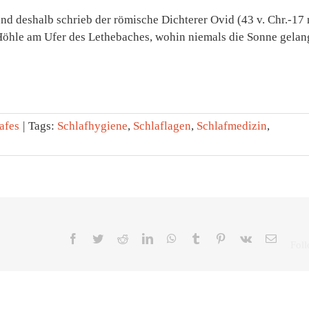
nd deshalb schrieb der römische Dichterer Ovid (43 v. Chr.-17 
 Höhle am Ufer des Lethebaches, wohin niemals die Sonne gelan
afes
|
Tags:
Schlafhygiene
,
Schlaflagen
,
Schlafmedizin
,
Facebook
Twitter
Reddit
LinkedIn
WhatsApp
Tumblr
Pinterest
Vk
E-
Mail