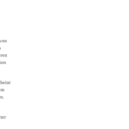
 von
n
eren
ion
cheint
sem
n.
ter