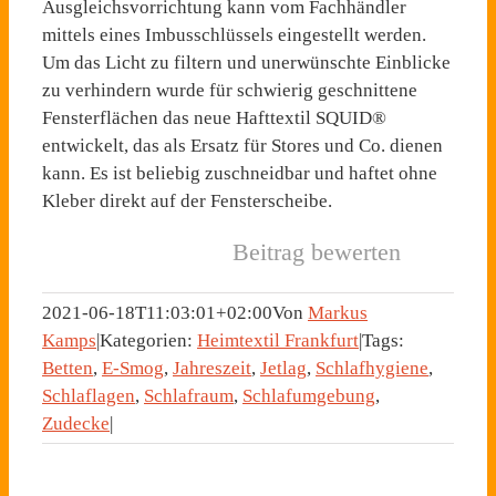
Ausgleichsvorrichtung kann vom Fachhändler
mittels eines Imbusschlüssels eingestellt werden.
Um das Licht zu filtern und unerwünschte Einblicke
zu verhindern wurde für schwierig geschnittene
Fensterflächen das neue Hafttextil SQUID®
entwickelt, das als Ersatz für Stores und Co. dienen
kann. Es ist beliebig zuschneidbar und haftet ohne
Kleber direkt auf der Fensterscheibe.
Beitrag bewerten
2021-06-18T11:03:01+02:00
Von
Markus
Kamps
|
Kategorien:
Heimtextil Frankfurt
|
Tags:
Betten
,
E-Smog
,
Jahreszeit
,
Jetlag
,
Schlafhygiene
,
Schlaflagen
,
Schlafraum
,
Schlafumgebung
,
Zudecke
|