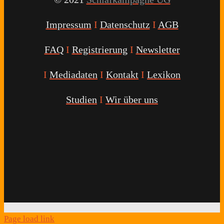
Impressum
I
Datenschutz
I
AGB
FAQ
I
Registrierung
I
Newsletter
I
Mediadaten
I
Kontakt
I
Lexikon
Studien
I
Wir über uns
Youtube
Facebook
Twitter
Instagram
Podcast
Alexa
Schlafcoach
Quick
Link
Page load link