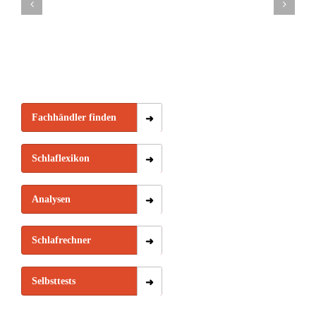
Amerikanisches
gute
Topper
Vorteile
Nachteile
oder
Boxspringbetten
Boxspring
Boxspringbett
Boxspring
Skandinavisches
ausmacht
Boxspringbett
Fachhändler finden
Schlaflexikon
Analysen
Schlafrechner
Selbsttests