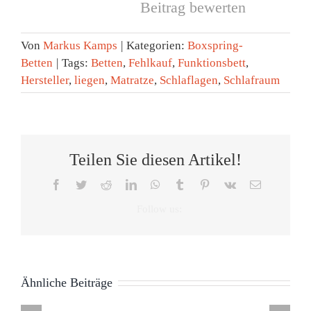
Beitrag bewerten
Von
Markus Kamps
|
Kategorien:
Boxspring-
Betten
|
Tags:
Betten
,
Fehlkauf
,
Funktionsbett
,
Hersteller
,
liegen
,
Matratze
,
Schlaflagen
,
Schlafraum
Teilen Sie diesen Artikel!
Facebook
Twitter
Reddit
LinkedIn
WhatsApp
Tumblr
Pinterest
Vk
E-
Mail
Ähnliche Beiträge
Unterschiede:
Was