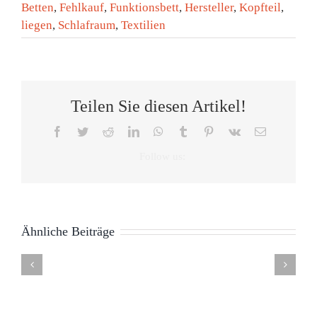
Betten
,
Fehlkauf
,
Funktionsbett
,
Hersteller
,
Kopfteil
,
liegen
,
Schlafraum
,
Textilien
Teilen Sie diesen Artikel!
Facebook
Twitter
Reddit
LinkedIn
WhatsApp
Tumblr
Pinterest
Vk
E-
Mail
Ähnliche Beiträge
Unterschiede:
Was
Amerikanisches
gute
Topper
Vorteile
Nachteile
oder
Boxspringbetten
Boxspring
Boxspringbett
Boxspring
Skandinavisches