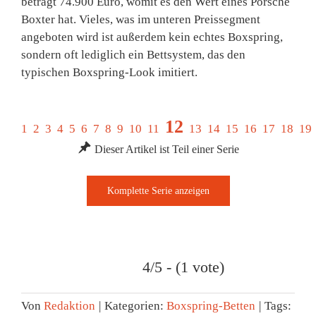
beträgt 74.900 Euro, womit es den Wert eines Porsche
Boxter hat. Vieles, was im unteren Preissegment
angeboten wird ist außerdem kein echtes Boxspring,
sondern oft lediglich ein Bettsystem, das den
typischen Boxspring-Look imitiert.
12
1
2
3
4
5
6
7
8
9
10
11
13
14
15
16
17
18
19
Dieser Artikel ist Teil einer Serie
4/5 - (1 vote)
Von
Redaktion
|
Kategorien:
Boxspring-Betten
|
Tags: