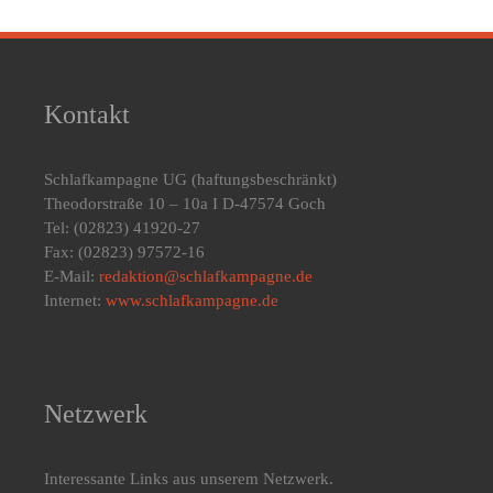
Kontakt
Schlafkampagne UG
(haftungsbeschränkt)
Theodorstraße 10 – 10a I D-47574 Goch
Tel: (02823) 41920-27
Fax: (02823) 97572-16
E-Mail:
redaktion@schlafkampagne.de
Internet:
www.schlafkampagne.de
Netzwerk
Interessante Links aus unserem Netzwerk.