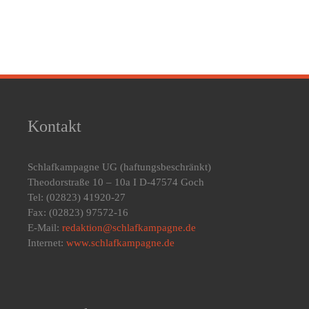
Kontakt
Schlafkampagne UG
(haftungsbeschränkt)
Theodorstraße 10 – 10a I D-47574 Goch
Tel: (02823) 41920-27
Fax: (02823) 97572-16
E-Mail:
redaktion@schlafkampagne.de
Internet:
www.schlafkampagne.de