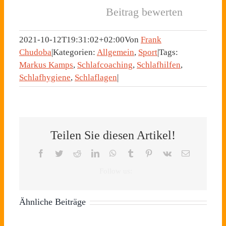
Beitrag bewerten
2021-10-12T19:31:02+02:00
Von
Frank
Chudoba
|
Kategorien:
Allgemein
,
Sport
|
Tags:
Markus Kamps
,
Schlafcoaching
,
Schlafhilfen
,
Schlafhygiene
,
Schlaflagen
|
Teilen Sie diesen Artikel!
Facebook
Twitter
Reddit
LinkedIn
WhatsApp
Tumblr
Pinterest
Vk
E-
Mail
Ähnliche Beiträge