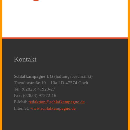
Kontakt
Schlafkampagne UG
(haftungsbeschränkt)
Theodorstraße 10 – 10a I D-47574 Goch
Tel: (02823) 41920-27
Fax: (02823) 97572-16
E-Mail:
redaktion@schlafkampagne.de
Internet:
www.schlafkampagne.de