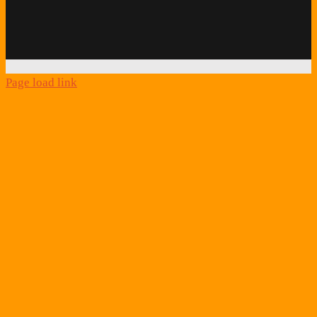
Schlafcoach
Quick
Link
Page load link