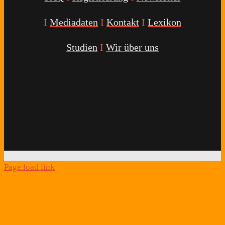
I
Mediadaten
I
Kontakt
I
Lexikon
Studien
I
Wir über uns
Youtube
Facebook
Twitter
Instagram
Podcast
Alexa
Schlafcoach
Quick
Link
Page load link