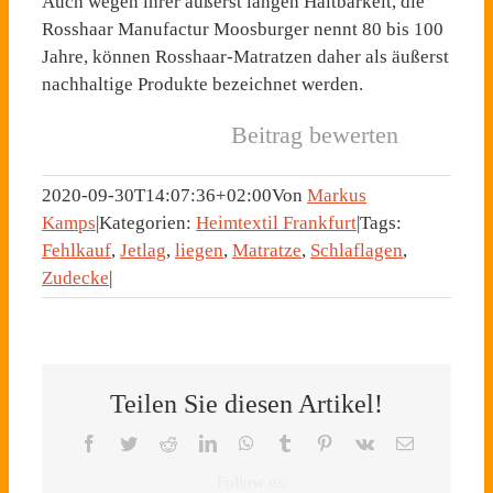
Auch wegen ihrer äußerst langen Haltbarkeit, die
Rosshaar Manufactur Moosburger nennt 80 bis 100
Jahre, können Rosshaar-Matratzen daher als äußerst
nachhaltige Produkte bezeichnet werden.
Beitrag bewerten
2020-09-30T14:07:36+02:00
Von
Markus
Kamps
|
Kategorien:
Heimtextil Frankfurt
|
Tags:
Fehlkauf
,
Jetlag
,
liegen
,
Matratze
,
Schlaflagen
,
Zudecke
|
Teilen Sie diesen Artikel!
Facebook
Twitter
Reddit
LinkedIn
WhatsApp
Tumblr
Pinterest
Vk
E-
Mail