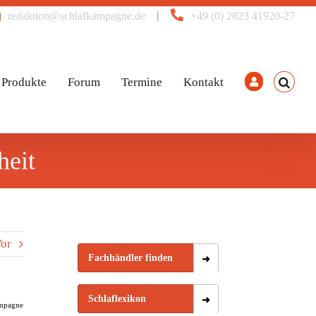
|
redaktion@schlafkampagne.de
+49 (0) 2823 41920-27
Produkte
Forum
Termine
Kontakt
heit
or
Fachhändler finden
Schlaflexikon
mpagne