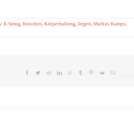
s:
E-Smog
,
Knochen
,
Körperhaltung
,
liegen
,
Markus Kamps
,
Facebook
Twitter
Reddit
LinkedIn
WhatsApp
Tumblr
Pinterest
Vk
E-
Mail
Zeitumstellung:
Früh
Eine
Sc
Stunde
mi
Die
Unterschied
Aus