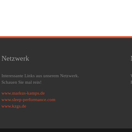
Revolution
– und
W
der
warum
d
Prävention
dein
Sch
Schlaf sie
k
trotzdem
Sa
spürt
k
Netzwerk
Interessante Links aus unserem Netzwerk.
Schauen Sie mal rein!
www.markus-kamps.de
www.sleep-performance.com
www.kzgs.de