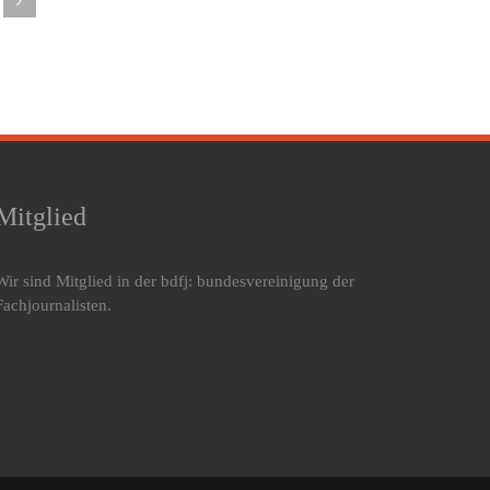
guter
von
arum
Schlaf
Bettpartner
ein
mehr
auf den
lafproblem
Aufmerksamkeit
Schlaf
eine
verdient
ison
ennt
Mitglied
Wir sind Mitglied in der bdfj: bundesvereinigung der
Fachjournalisten.