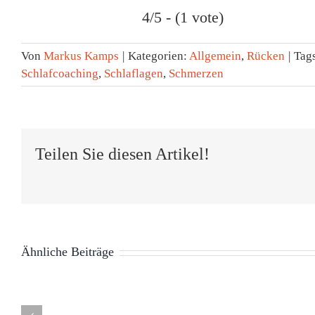
4/5 - (1 vote)
Von
Markus Kamps
|
Kategorien:
Allgemein
,
Rücken
|
Tag
Schlafcoaching
,
Schlaflagen
,
Schmerzen
Teilen Sie diesen Artikel!
Ähnliche Beiträge
Tag des
Schlafes:
Neu im
ng
Warum
Podcast: