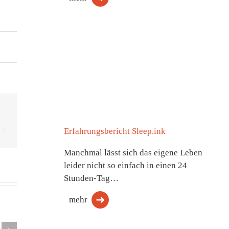
Erfahrungsbericht Sleep.ink
Manchmal lässt sich das eigene Leben
leider nicht so einfach in einen 24
lingsmüdigkeit:
Stunden-Tag…
hluss
Weltschlaftag
mehr
t den
– Warum
Auswirkun
reden!