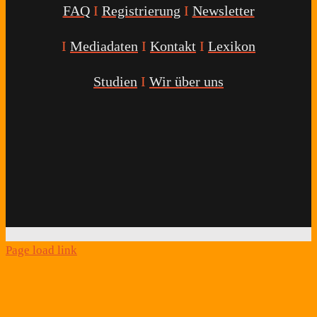
FAQ
I
Registrierung
I
Newsletter
I
Mediadaten
I
Kontakt
I
Lexikon
Studien
I
Wir über uns
Youtube
Facebook
Twitter
Instagram
Podcast
Alexa
Schlafcoach
Quick
Link
Page load link