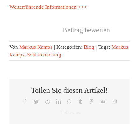
Weiterführende Informationen >>>
Beitrag bewerten
Von
Markus Kamps
|
Kategorien:
Blog
|
Tags:
Markus
Kamps
,
Schlafcoaching
Teilen Sie diesen Artikel!
Facebook
Twitter
Reddit
LinkedIn
WhatsApp
Tumblr
Pinterest
Vk
E-
Mail
F
Markus
Die