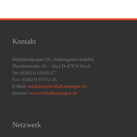
Kontakt
Schlafkampagne UG
(haftungsbeschränkt)
Theodorstraße 10 – 10a I D-47574 Goch
Tel: (02823) 41920-27
Fax: (02823) 97572-16
E-Mail:
redaktion@schlafkampagne.de
Internet:
www.schlafkampagne.de
Netzwerk