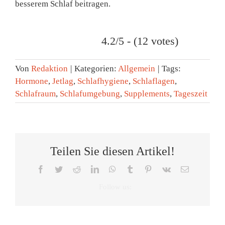
besserem Schlaf beitragen.
4.2/5 - (12 votes)
Von
Redaktion
|
Kategorien:
Allgemein
|
Tags:
Hormone
,
Jetlag
,
Schlafhygiene
,
Schlaflagen
,
Schlafraum
,
Schlafumgebung
,
Supplements
,
Tageszeit
Teilen Sie diesen Artikel!
Facebook
Twitter
Reddit
LinkedIn
WhatsApp
Tumblr
Pinterest
Vk
E-
Mail
Tag
Zeitumste
des
Eine
Was
Schlafes:
Stunde