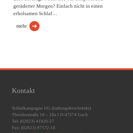
geräderter Morgen? Einfach nicht in einen
erholsamen Schlaf…
mehr
Kontakt
Schlafkampagne UG
(haftungsbeschränkt)
Theodorstraße 10 – 10a I D-47574 Goch
Tel: (02823) 41920-27
Fax: (02823) 97572-16