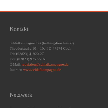
Kontakt
Schlafkampagne UG
(haftungsbeschränkt)
Theodorstraße 10 – 10a I D-47574 Goch
Tel: (02823) 41920-27
Fax: (02823) 97572-16
E-Mail:
redaktion@schlafkampagne.de
Internet:
www.schlafkampagne.de
Netzwerk