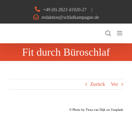
Zum
+49 (0) 2823 41920-27
|
Inhalt
redaktion@schlafkampagne.de
springen
Fit durch Büroschlaf
Zurück
Vor
© Photo by Tirza van Dijk on Unsplash