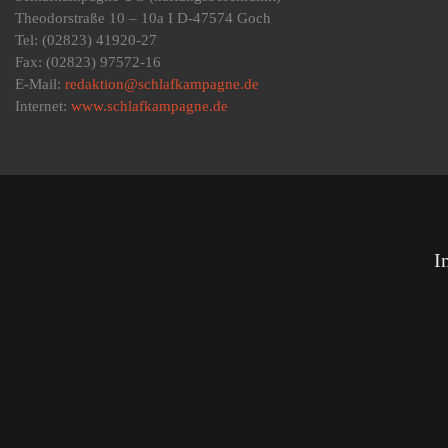
Theodorstraße 10 – 10a I D-47574 Goch
Tel: (02823) 41920-27
Fax: (02823) 97572-16
E-Mail:
redaktion@schlafkampagne.de
Internet:
www.schlafkampagne.de
I