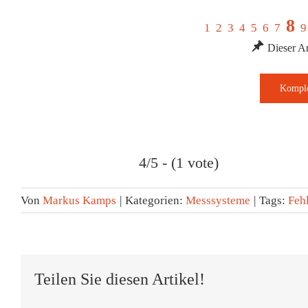
8
1
2
3
4
5
6
7
9
Dieser Art
4/5 - (1 vote)
Von
Markus Kamps
|
Kategorien:
Messsysteme
|
Tags:
Feh
Teilen Sie diesen Artikel!