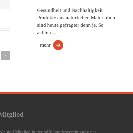
Gesundheit und Nachhaltigkeit
Produkte aus natürlichen Materialien
sind heute gefragter denn je. So
achten…
mehr
LS
Grosana
DOC
dding
airflex
Philrouge
osleep
Liegeflächenprofil
Mitglied
Wir sind Mitglied in der bdfj: bundesvereinigung der