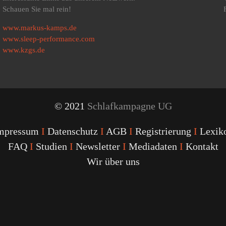
Schauen Sie mal rein!
www.markus-kamps.de
www.sleep-performance.com
www.kzgs.de
© 2021
Schlafkampagne UG
mpressum
I
Datenschutz
I
AGB
I
Registrierung
I
Lexik
FAQ
I
Studien
I
Newsletter
I
Mediadaten
I
Kontakt
Wir über uns
Youtube
Facebook
Twitter
Instagram
Podcast
Alexa