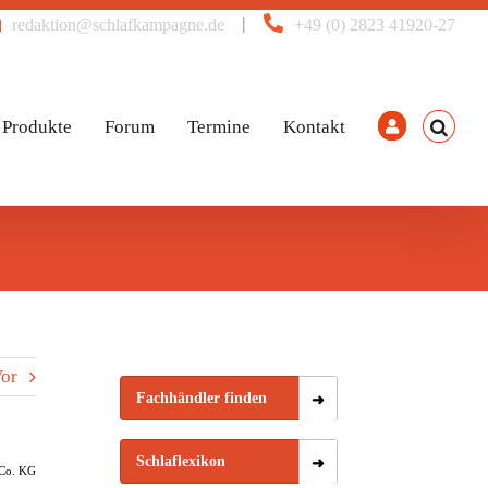
|
redaktion@schlafkampagne.de
+49 (0) 2823 41920-27
Produkte
Forum
Termine
Kontakt
or
Fachhändler finden
Schlaflexikon
Co. KG