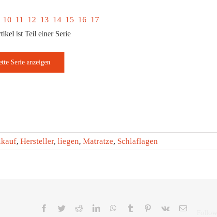
10
11
12
13
14
15
16
17
ikel ist Teil einer Serie
lkauf
,
Hersteller
,
liegen
,
Matratze
,
Schlaflagen
Facebook
Twitter
Reddit
LinkedIn
WhatsApp
Tumblr
Pinterest
Vk
E-
Mail