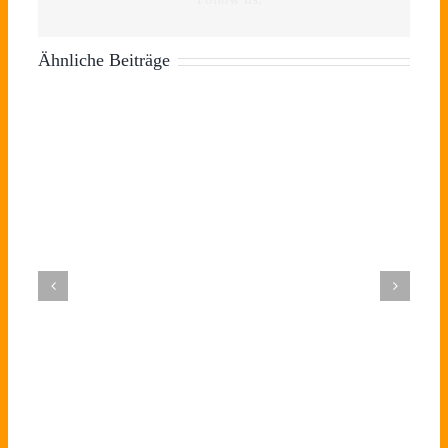
Ähnliche Beiträge
E
F
Markus
Die
P
Schlafbewusstsein
Kamps
Schlafbeere
Save
w
und
wieder
Ashwagandha:
Der
The
d
Salutogenese
im
Eine
DVSCC
Date:
M
–
TV!
natürliche
e.V.
Heimtexti
–
Schlüssel
Diesmal
Alternative
Podcast
2024
a
moderner
die
zu
Eröffnung
d
Gesundheitsprävention
Zudecke
Schlafmitteln?