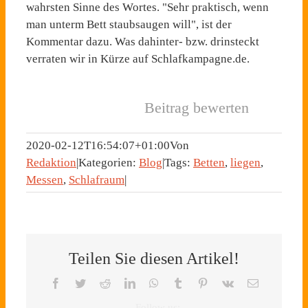
wahrsten Sinne des Wortes. "Sehr praktisch, wenn
man unterm Bett staubsaugen will", ist der
Kommentar dazu. Was dahinter- bzw. drinsteckt
verraten wir in Kürze auf Schlafkampagne.de.
Beitrag bewerten
2020-02-12T16:54:07+01:00
Von
Redaktion
|
Kategorien:
Blog
|
Tags:
Betten
,
liegen
,
Messen
,
Schlafraum
|
Teilen Sie diesen Artikel!
Facebook
Twitter
Reddit
LinkedIn
WhatsApp
Tumblr
Pinterest
Vk
E-
Mail