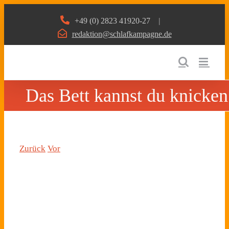
Zum
+49 (0) 2823 41920-27
|
Inhalt
redaktion@schlafkampagne.de
springen
Das Bett kannst du knicken
Zurück
Vor