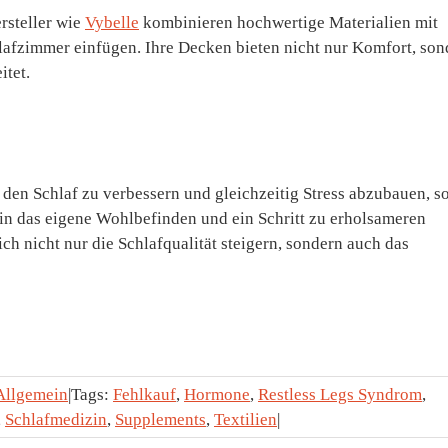
rsteller wie
Vybelle
kombinieren hochwertige Materialien mit
hlafzimmer einfügen. Ihre Decken bieten nicht nur Komfort, son
itet.
 den Schlaf zu verbessern und gleichzeitig Stress abzubauen, so
n in das eigene Wohlbefinden und ein Schritt zu erholsameren
ich nicht nur die Schlafqualität steigern, sondern auch das
Allgemein
|
Tags:
Fehlkauf
,
Hormone
,
Restless Legs Syndrom
,
,
Schlafmedizin
,
Supplements
,
Textilien
|