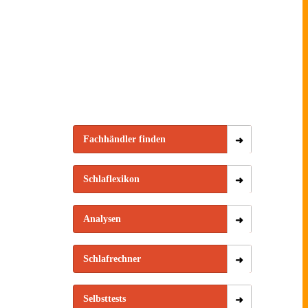
ein
mehr
auf den
afproblem
Aufmerksamkeit
Schlaf
eine
verdient
ison
ennt
Fachhändler finden
Schlaflexikon
Analysen
Schlafrechner
Selbsttests