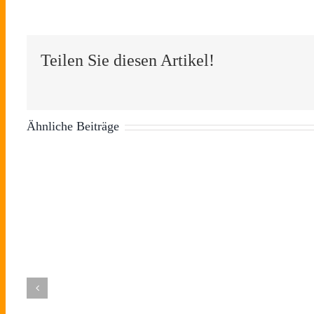
Teilen Sie diesen Artikel!
Ähnliche Beiträge
Tag des
r
Schlafes:
Neu im
ng
Warum
Podcast:
ds
das Bett
Besser