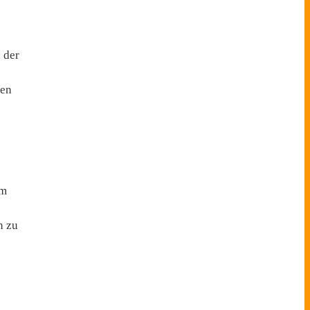
 der
ren
um
n zu