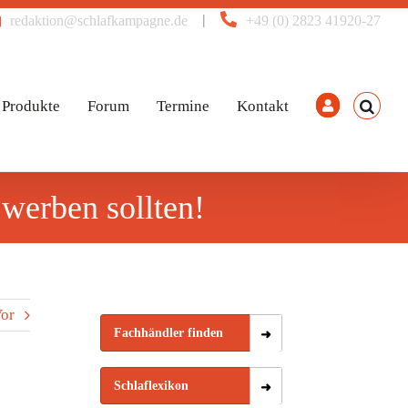
|
redaktion@schlafkampagne.de
+49 (0) 2823 41920-27
Produkte
Forum
Termine
Kontakt
werben sollten!
or
Fachhändler finden
Schlaflexikon