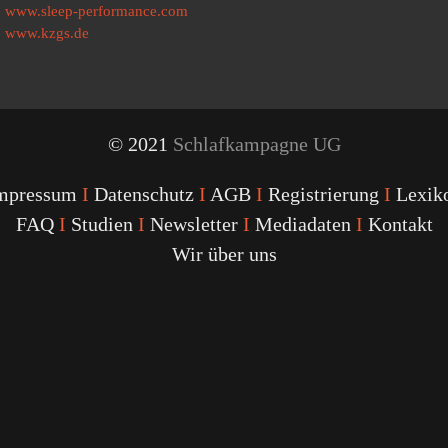
www.sleep-performance.com
www.kzgs.de
© 2021
Schlafkampagne UG
mpressum
I
Datenschutz
I
AGB
I
Registrierung
I
Lexik
FAQ
I
Studien
I
Newsletter
I
Mediadaten
I
Kontakt
Wir über uns
Youtube
Facebook
Twitter
Instagram
Podcast
Alexa
Schlafcoach
Quick
Link