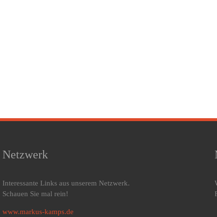
Die
Schlafkampagne
ist
beliebter
Medienpartner
Netzwerk
Interessante Links aus unserem Netzwerk.
Schauen Sie mal rein!
www.markus-kamps.de