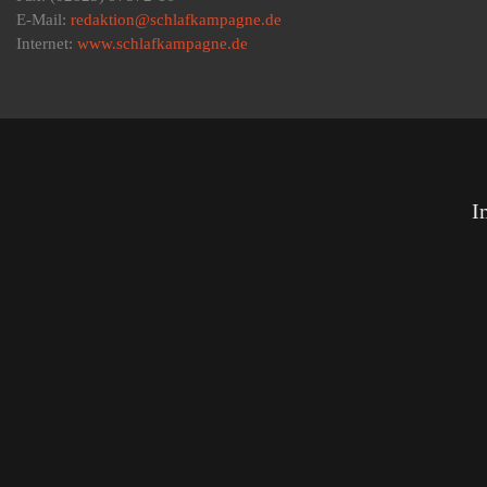
E-Mail:
redaktion@schlafkampagne.de
Internet:
www.schlafkampagne.de
I