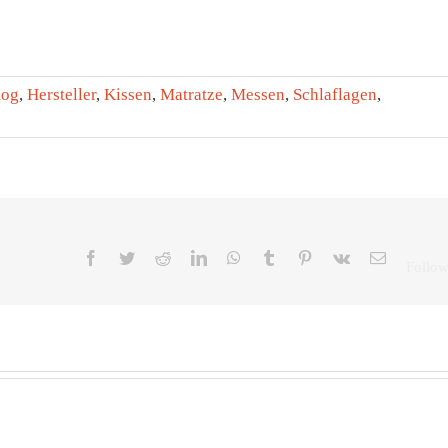
mog
,
Hersteller
,
Kissen
,
Matratze
,
Messen
,
Schlaflagen
,
Facebook
Twitter
Reddit
LinkedIn
WhatsApp
Tumblr
Pinterest
Vk
E-
Mail