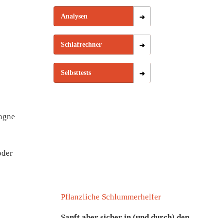
Analysen
Schlafrechner
Selbsttests
agne
oder
Pflanzliche Schlummerhelfer
Sanft aber sicher in (und durch) den