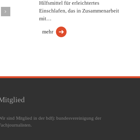
Hilfsmittel für erleichtertes
Einschlafen, das in Zusammenarbeit
mit…
mehr
Mitglied
Wir sind Mitglied in der bdfj: bundesvereinigung der
Fachjournalisten.