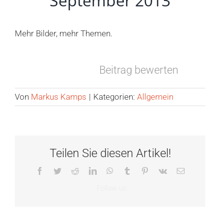
September 2013
Mehr Bilder, mehr Themen.
Beitrag bewerten
Von
Markus Kamps
|
Kategorien:
Allgemein
Teilen Sie diesen Artikel!
Facebook
Twitter
Reddit
LinkedIn
WhatsApp
Tumblr
Pinterest
Vk
E-
Mail
Tag
Zeitumste
des
Eine