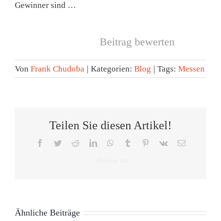
Gewinner sind …
Beitrag bewerten
Von
Frank Chudoba
|
Kategorien:
Blog
|
Tags:
Messen
Teilen Sie diesen Artikel!
Facebook
Twitter
Reddit
LinkedIn
WhatsApp
Tumblr
Pinterest
Vk
E-
Mail
F
Markus
Die
Schlafbewusstsein
Kamps
Schlafbeere
Save
Ähnliche Beiträge
und