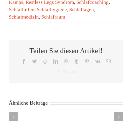
Kamps
,
Restless Legs Syndrom
,
Schlafcoaching
,
Schlafhilfen
,
Schlafhygiene
,
Schlaflagen
,
Schlafmedizin
,
Schlafraum
Teilen Sie diesen Artikel!
Facebook
Twitter
Reddit
LinkedIn
WhatsApp
Tumblr
Pinterest
Vk
E-
Mail
Ähnliche Beiträge
Kompetenz-
Gut
Netzwerk
Zentrum
schlafen
gesundes
Rückenzentrum
LDT
gesunder
trotz
Schlafen
Schlafen
Nagold