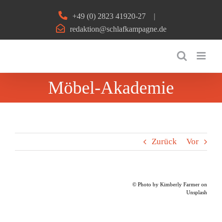
Zum
+49 (0) 2823 41920-27
|
Inhalt
redaktion@schlafkampagne.de
springen
Möbel-Akademie
Zurück
Vor
© Photo by Kimberly Farmer on
Unsplash