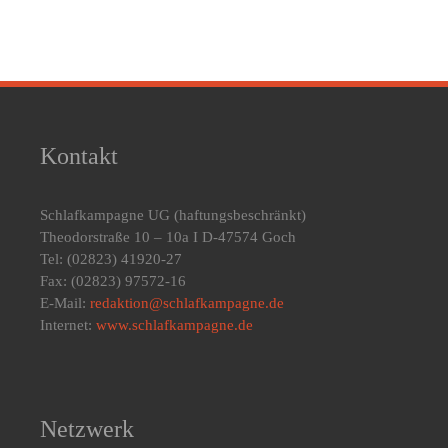
Schlaf
Schichtarbeit
(NGS)
(KZGS)
Kontakt
Schlafkampagne UG
(haftungsbeschränkt)
Theodorstraße 10 – 10a I D-47574 Goch
Tel: (02823) 41920-27
Fax: (02823) 97572-16
E-Mail:
redaktion@schlafkampagne.de
Internet:
www.schlafkampagne.de
Netzwerk