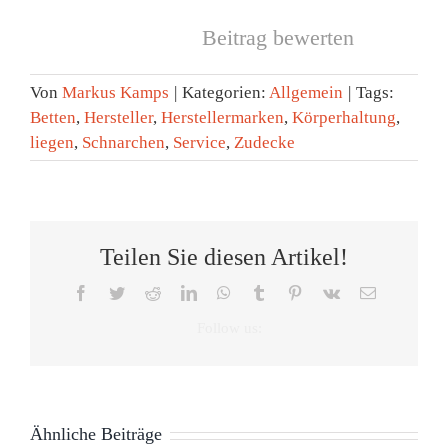
Beitrag bewerten
Von
Markus Kamps
|
Kategorien:
Allgemein
|
Tags:
Betten
,
Hersteller
,
Herstellermarken
,
Körperhaltung
,
liegen
,
Schnarchen
,
Service
,
Zudecke
Teilen Sie diesen Artikel!
Facebook
Twitter
Reddit
LinkedIn
WhatsApp
Tumblr
Pinterest
Vk
E-
Mail
Tag
Zeitumste
des
Eine
Was
Schlafes:
Stunde
Neu
wir
Warum
Unterschi
Ähnliche Beiträge