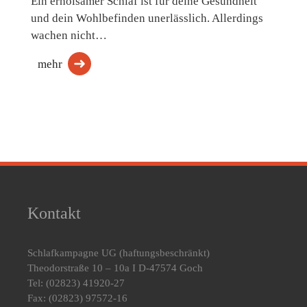
Ein erholsamer Schlaf ist für deine Gesundheit
und dein Wohlbefinden unerlässlich. Allerdings
wachen nicht…
mehr
Kontakt
Schlafkampagne UG
(haftungsbeschränkt)
Theodorstraße 10 – 10a I D-47574 Goch
Tel: (02823) 41920-27
Fax: (02823) 97572-16