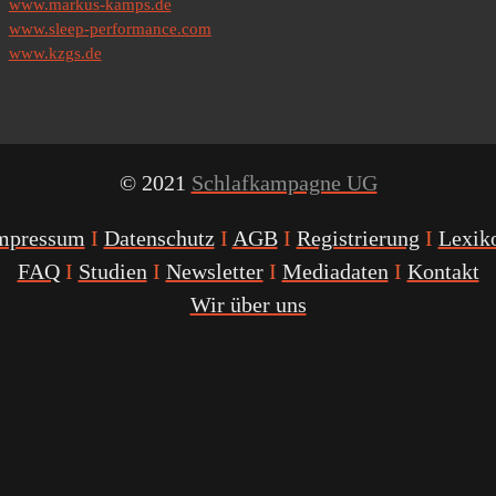
www.markus-kamps.de
www.sleep-performance.com
www.kzgs.de
© 2021
Schlafkampagne UG
mpressum
I
Datenschutz
I
AGB
I
Registrierung
I
Lexik
FAQ
I
Studien
I
Newsletter
I
Mediadaten
I
Kontakt
Wir über uns
Youtube
Facebook
Twitter
Instagram
Podcast
Alexa
Schlafcoach
Quick