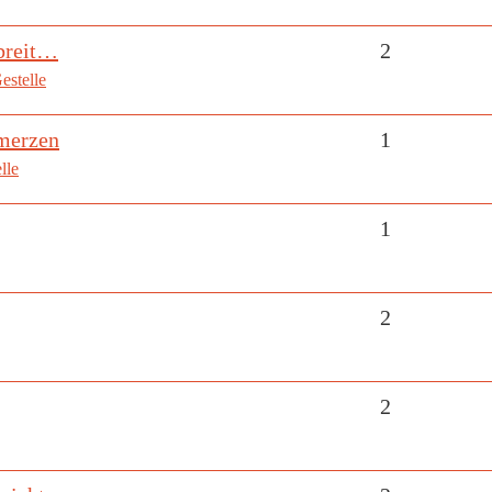
 breit…
2
estelle
merzen
1
lle
1
2
2