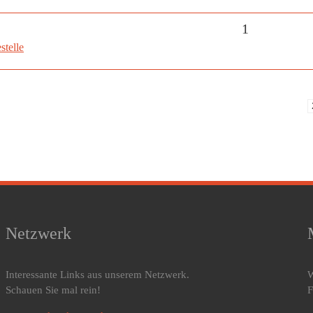
1
stelle
Netzwerk
Interessante Links aus unserem Netzwerk.
W
Schauen Sie mal rein!
F