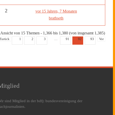
2
vor 15 Jahren, 7 Monaten
brathseth
Ansicht von 15 Themen - 1,366 bis 1,380 (von insgesamt 1,385)
Zurück
1
2
3
…
91
92
93
Vor
Mitglied
ir sind Mitglied in der bdfj: bundesvereinigung der
achjournalisten.