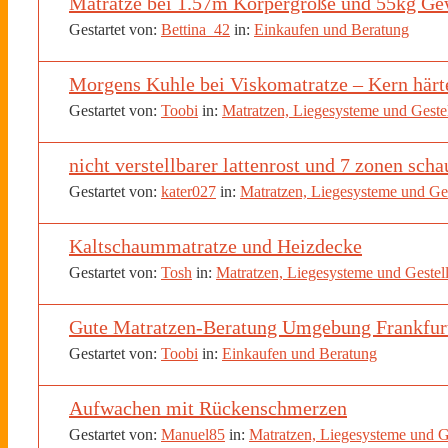
Matratze bei 1.57m Körpergröße und 55kg Ge
Gestartet von:
Bettina_42
in:
Einkaufen und Beratung
Morgens Kuhle bei Viskomatratze – Kern härt
Gestartet von:
Toobi
in:
Matratzen, Liegesysteme und Geste
nicht verstellbarer lattenrost und 7 zonen sc
Gestartet von:
kater027
in:
Matratzen, Liegesysteme und Ges
Kaltschaummatratze und Heizdecke
Gestartet von:
Tosh
in:
Matratzen, Liegesysteme und Gestel
Gute Matratzen-Beratung Umgebung Frankfur
Gestartet von:
Toobi
in:
Einkaufen und Beratung
Aufwachen mit Rückenschmerzen
Gestartet von:
Manuel85
in:
Matratzen, Liegesysteme und G