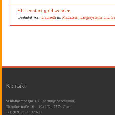
SF+ contact gold wenden
Gestartet von:
brathseth
in:
Matratzen, Liegesysteme und Ge
Kontakt
Schlafkampagne UG
(haftungsbeschränkt)
Theodorstraße 10 – 10a I D-47574 Goch
Tel: (02823) 41920-27