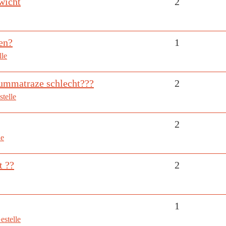
wicht
2
en?
1
lle
haummatraze schlecht???
2
telle
2
le
t ??
2
1
estelle