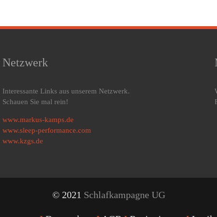
Netzwerk
Interessante Links aus unserem Netzwerk.
Schauen Sie mal rein!
www.markus-kamps.de
www.sleep-performance.com
www.kzgs.de
© 2021
Schlafkampagne UG