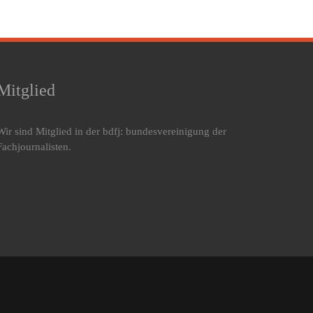
Mitglied
Wir sind Mitglied in der bdfj: bundesvereinigung der
Fachjournalisten.