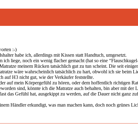
orten :-)
alter habe ich, allerdings mit Kissen statt Handtuch, umgesetzt.
 ich liege, noch ein wenig flacher gemacht (hat so eine “Flauschkuge
e Matratze meinem Rücken tatsächlich gut zu tun scheint. Die seit ei
atze wäre wahrscheinlich tatsächlich zu hart, obwohl ich sie beim L
ch auf H3 nicht gut, wie der Verkäufer feststellte.
er auf mein Körpergefühl zu hören, oder dem hoffentlich richtigen Rat
orden sind, könnte ich die Matratze auch behalten, bin aber mit der
ast das Gefühl hat, ausgekippt zu werden, auf die Dauer nicht ganz zu
i seinem Händler erkundigt, was man machen kann, doch noch grünes Licht