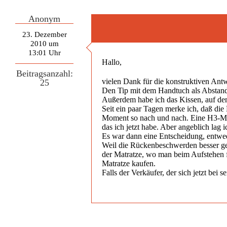
Anonym
23. Dezember
2010 um
13:01 Uhr
Hallo,
Beitragsanzahl:
vielen Dank für die konstruktiven Antw
25
Den Tip mit dem Handtuch als Abstandsh
Außerdem habe ich das Kissen, auf dem
Seit ein paar Tagen merke ich, daß di
Moment so nach und nach. Eine H3-Matr
das ich jetzt habe. Aber angeblich lag i
Es war dann eine Entscheidung, entwed
Weil die Rückenbeschwerden besser gew
der Matratze, wo man beim Aufstehen f
Matratze kaufen.
Falls der Verkäufer, der sich jetzt be