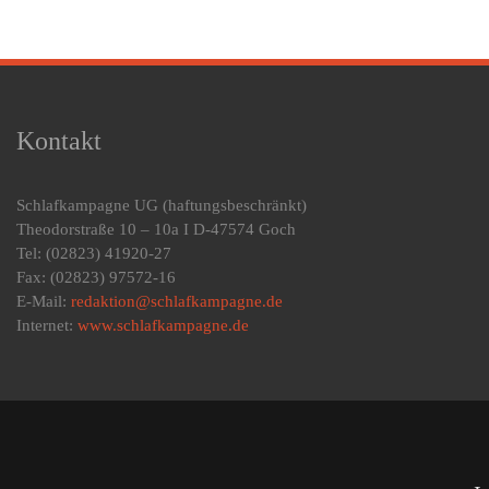
Kontakt
Schlafkampagne UG
(haftungsbeschränkt)
Theodorstraße 10 – 10a I D-47574 Goch
Tel: (02823) 41920-27
Fax: (02823) 97572-16
E-Mail:
redaktion@schlafkampagne.de
Internet:
www.schlafkampagne.de