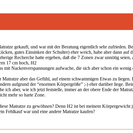
tratze gekauft, und war mit der Beratung eigentlich sehr zufrieden. Be
Rücken, gutes Einsinken der Schulter) eher weich, habe aber dann auf 
herige Recherche hatte ergeben, daß die 7 Zonen zwar unnötig seien, 
ern 17 cm hoch, H2
erstens mit Nackenverspannungen aufwache, die sich aber schon ein wenig
r Matratze aber das Gefühl, auf einem schwammigen Etwas zu liegen. 
 sondern aufgrund der “enormen Körpergröße” ;-) eher darüber liege. Bei
he ich aber, wie ich jetzt feststelle, immer an der obere Ende der Matrat
cht mehr so harte Zone.
an diese Matratze zu gewöhnen? Denn H2 ist bei meinem Körpergewicht ja
in Fehlkauf war und eine andere Matratze kaufen?