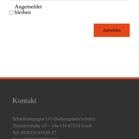
Angemeldet
bleiben
Anmelden
Kontakt
Schlafkampagne UG
(haftungsbeschränkt)
Theodorstraße 10 – 10a I D-47574 Goch
Tel: (02823) 41920-27