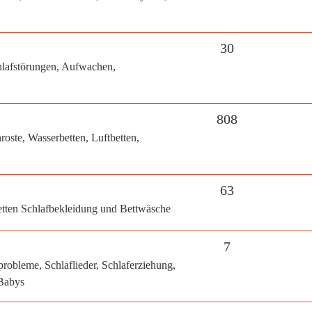
30
hlafstörungen, Aufwachen,
808
oste, Wasserbetten, Luftbetten,
63
tten Schlafbekleidung und Bettwäsche
7
obleme, Schlaflieder, Schlaferziehung,
 Babys