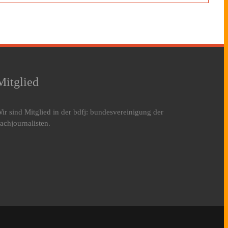
Mitglied
ir sind Mitglied in der bdfj: bundesvereinigung der
achjournalisten.