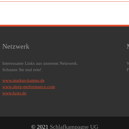
Netzwerk
Interessante Links aus unserem Netzwerk.
W
Schauen Sie mal rein!
F
www.markus-kamps.de
www.sleep-performance.com
www.kzgs.de
© 2021
Schlafkampagne UG