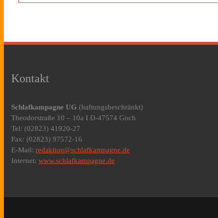
Kontakt
Schlafkampagne UG
(haftungsbeschränkt)
Theodorstraße 10 – 10a I D-47574 Goch
Tel: (02823) 41920-27
Fax: (02823) 97572-16
E-Mail:
redaktion@schlafkampagne.de
Internet:
www.schlafkampagne.de