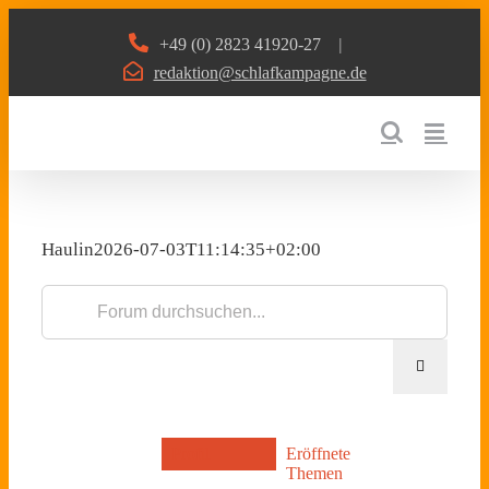
Zum
+49 (0) 2823 41920-27
|
Inhalt
redaktion@schlafkampagne.de
springen
Haulin
2026-07-03T11:14:35+02:00
Profil
Eröffnete
Themen