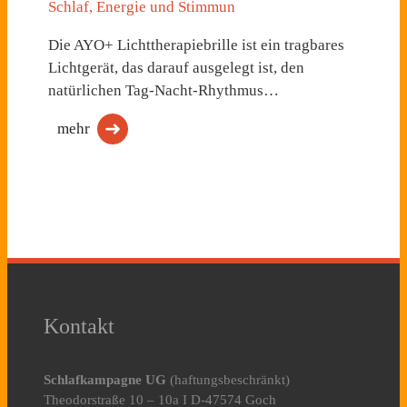
Schlaf, Energie und Stimmun
Die AYO+ Lichttherapiebrille ist ein tragbares
Lichtgerät, das darauf ausgelegt ist, den
natürlichen Tag-Nacht-Rhythmus…
mehr
Kontakt
Schlafkampagne UG
(haftungsbeschränkt)
Theodorstraße 10 – 10a I D-47574 Goch