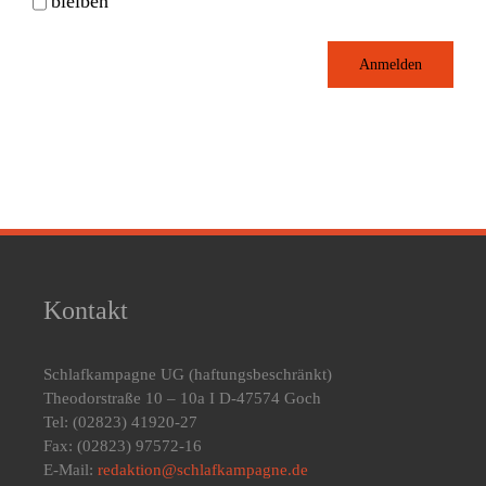
bleiben
Anmelden
Kontakt
Schlafkampagne UG
(haftungsbeschränkt)
Theodorstraße 10 – 10a I D-47574 Goch
Tel: (02823) 41920-27
Fax: (02823) 97572-16
E-Mail:
redaktion@schlafkampagne.de