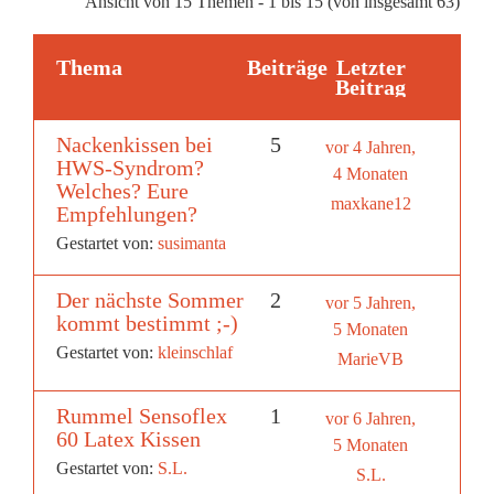
Ansicht von 15 Themen - 1 bis 15 (von insgesamt 63)
Thema
Beiträge
Letzter
Beitrag
Nackenkissen bei
5
vor 4 Jahren,
HWS-Syndrom?
4 Monaten
Welches? Eure
maxkane12
Empfehlungen?
Gestartet von:
susimanta
Der nächste Sommer
2
vor 5 Jahren,
kommt bestimmt ;-)
5 Monaten
Gestartet von:
kleinschlaf
MarieVB
Rummel Sensoflex
1
vor 6 Jahren,
60 Latex Kissen
5 Monaten
Gestartet von:
S.L.
S.L.